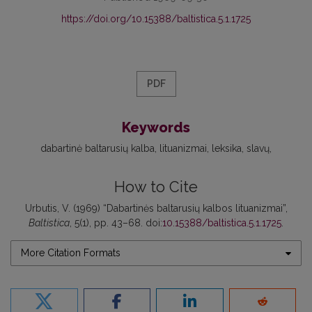
https://doi.org/10.15388/baltistica.5.1.1725
PDF
Keywords
dabartinė baltarusių kalba
lituanizmai
leksika
slavų
How to Cite
Urbutis, V. (1969) “Dabartinės baltarusių kalbos lituanizmai”,
Baltistica
, 5(1), pp. 43–68. doi:
10.15388/baltistica.5.1.1725
.
More Citation Formats