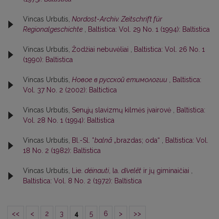
Vincas Urbutis,
Nordost-Archiv. Zeitschrift für
Regionalgeschichte
,
Baltistica: Vol. 29 No. 1 (1994): Baltistica
Vincas Urbutis,
Žodžiai nebuvėliai
,
Baltistica: Vol. 26 No. 1
(1990): Baltistica
Vincas Urbutis,
Новое в русской етимологии
,
Baltistica:
Vol. 37 No. 2 (2002): Baltictica
Vincas Urbutis,
Senųjų slavizmų kilmės įvairovė
,
Baltistica:
Vol. 28 No. 1 (1994): Baltistica
Vincas Urbutis,
Bl.-Sl. *
balnā
„brazdas; oda“
,
Baltistica: Vol.
18 No. 2 (1982): Baltistica
Vincas Urbutis,
Lie.
déinauti
, la.
dĩvelêt
ir jų giminaičiai
,
Baltistica: Vol. 8 No. 2 (1972): Baltistica
<<
<
2
3
4
5
6
>
>>