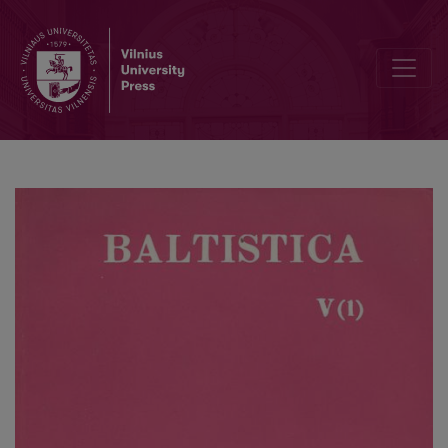
Dabartinės baltarusių kalbos lituanizmai