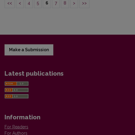
<<
<
4
5
6
7
8
>
>>
Make a Submission
Latest publications
Information
For Readers
For Authors