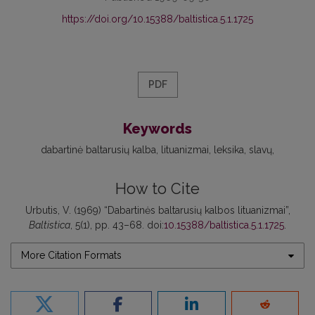
https://doi.org/10.15388/baltistica.5.1.1725
PDF
Keywords
dabartinė baltarusių kalba
lituanizmai
leksika
slavų
How to Cite
Urbutis, V. (1969) “Dabartinės baltarusių kalbos lituanizmai”,
Baltistica
, 5(1), pp. 43–68. doi:
10.15388/baltistica.5.1.1725
.
More Citation Formats