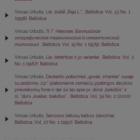
Vincas Urbutis,
Lie.
šlaitė̃
„Raja L.”
,
Baltistica: Vol. 33 No. 1
(1998): Baltistica
Vincas Urbutis,
Л. Г. Невская,
Балтийская
географическая терминология (к семантической
типологии)
,
Baltistica: Vol. 15 No. 1 (1979): Baltistica
Vincas Urbutis,
Lie.
žebérklas
ir jo variantai
,
Baltistica: Vol. 3
No. 1 (1967): Baltistica
Vincas Urbutis,
Daukanto
paburmiai
„guviai, smarkiai“ sąsaja
su
padùrmu
„t.p.“ platesniame žemaičių ypatingos darybos
prieveiksmių fone ir dar šis tas apie pr.
dūrai
„baikštūs“ ir
sl. *
durъ
„kvailas; baikštus“
,
Baltistica: Vol. 34 No. 2 (2000):
Baltistica
Vincas Urbutis,
Senosios lietuvių kalbos slavizmai
,
Baltistica: Vol. 27 No. 1 (1992): Baltistica