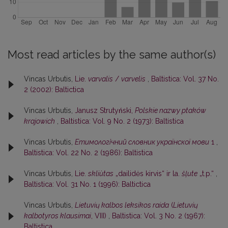
Most read articles by the same author(s)
Vincas Urbutis,
Lie.
varvalis
/
varvelis
,
Baltistica: Vol. 37 No.
2 (2002): Baltictica
Vincas Urbutis,
Janusz Strutyński,
Polskie nazwy ptaków
krajowich
,
Baltistica: Vol. 9 No. 2 (1973): Baltistica
Vincas Urbutis,
Етимологічний словник українскої мови
1
,
Baltistica: Vol. 22 No. 2 (1986): Baltistica
Vincas Urbutis,
Lie.
skliùtas
„dailidės kirvis“ ir la.
šļute
„t.p.“
,
Baltistica: Vol. 31 No. 1 (1996): Baltictica
Vincas Urbutis,
Lietuvių kalbos leksikos raida
(
Lietuvių
kalbotyros klausimai
, VIII)
,
Baltistica: Vol. 3 No. 2 (1967):
Baltistica