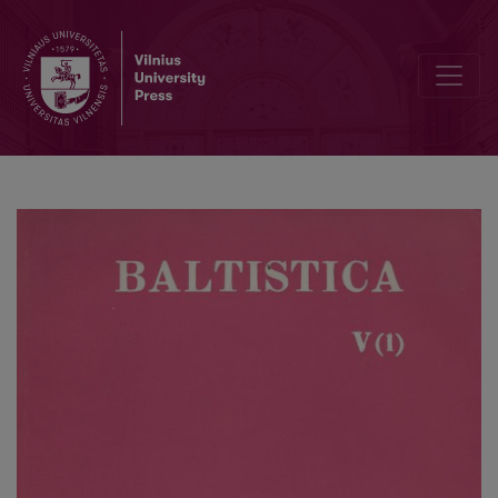
Dabartinės baltarusių kalbos lituanizmai