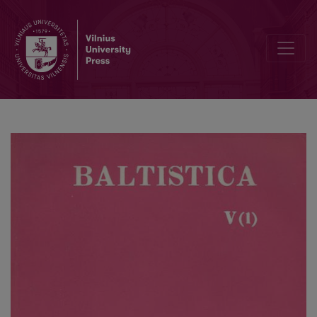
Dabartinės baltarusių kalbos lituanizmai