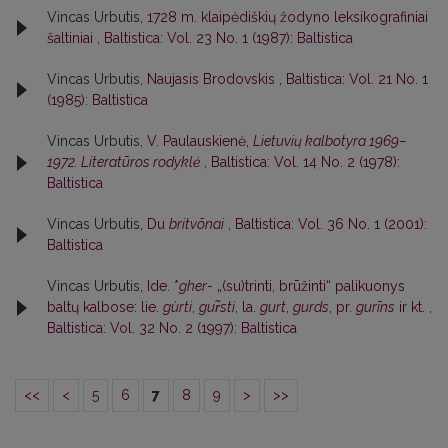
Vincas Urbutis,
1728 m. klaipėdiškių žodyno leksikografiniai
šaltiniai
,
Baltistica: Vol. 23 No. 1 (1987): Baltistica
Vincas Urbutis,
Naujasis Brodovskis
,
Baltistica: Vol. 21 No. 1
(1985): Baltistica
Vincas Urbutis,
V. Paulauskienė,
Lietuvių kalbotyra 1969–
1972. Literatūros rodyklė
,
Baltistica: Vol. 14 No. 2 (1978):
Baltistica
Vincas Urbutis,
Du
britvõnai
,
Baltistica: Vol. 36 No. 1 (2001):
Baltistica
Vincas Urbutis,
Ide. *
gher-
„(su)trinti, brūžinti“ palikuonys
baltų kalbose: lie.
gùrti
,
gur̃sti
, la.
gurt
,
gurds
, pr.
gurīns
ir kt.
,
Baltistica: Vol. 32 No. 2 (1997): Baltistica
<<
<
5
6
7
8
9
>
>>