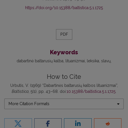
https://doi.org/10.15388/baltistica.5.1.1725
PDF
Keywords
dabartinė baltarusių kalba
lituanizmai
leksika
slavų
How to Cite
Urbutis, V. (1969) “Dabartinės baltarusių kalbos lituanizmai”,
Baltistica
, 5(1), pp. 43–68. doi:
10.15388/baltistica.5.1.1725
.
More Citation Formats