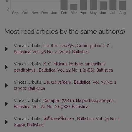
Most read articles by the same author(s)
Vincas Urbutis,
Lie. (trm.)
zablỹs
„Gobio gobio (L.)“
,
Baltistica: Vol. 36 No. 2 (2001): Baltistica
Vincas Urbutis,
K. G. Milkaus žodyno rankraštinis
perdirbinys
,
Baltistica: Vol. 22 No. 1 (1986): Baltistica
Vincas Urbutis,
Lie. (ž.)
ver̃pelė
,
Baltistica: Vol. 37 No. 1
(2002): Baltictica
Vincas Urbutis,
Dar apie 1728 m. klaipėdiškių žodyną
,
Baltistica: Vol. 24 No. 2 (1988): Baltistica
Vincas Urbutis,
Woͤrter=Buͤchlein
,
Baltistica: Vol. 34 No. 1
(1999): Baltistica