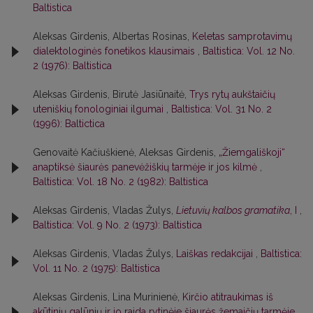
Baltistica
Aleksas Girdenis, Albertas Rosinas,
Keletas samprotavimų
dialektologinės fonetikos klausimais
,
Baltistica: Vol. 12 No.
2 (1976): Baltistica
Aleksas Girdenis, Birutė Jasiūnaitė,
Trys rytų aukštaičių
uteniškių fonologiniai ilgumai
,
Baltistica: Vol. 31 No. 2
(1996): Baltictica
Genovaitė Kačiuškienė, Aleksas Girdenis,
„Žiemgališkoji“
anaptiksė šiaurės panevėžiškių tarmėje ir jos kilmė
,
Baltistica: Vol. 18 No. 2 (1982): Baltistica
Aleksas Girdenis, Vladas Žulys,
Lietuvių kalbos gramatika
, I
,
Baltistica: Vol. 9 No. 2 (1973): Baltistica
Aleksas Girdenis, Vladas Žulys,
Laiškas redakcijai
,
Baltistica:
Vol. 11 No. 2 (1975): Baltistica
Aleksas Girdenis, Lina Murinienė,
Kirčio atitraukimas iš
akūtinių galūnių ir jo raida rytinėje šiaurės žemaičių tarmėje
,