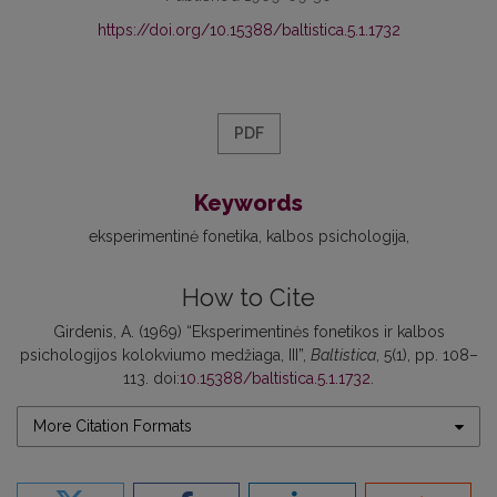
https://doi.org/10.15388/baltistica.5.1.1732
PDF
Keywords
eksperimentinė fonetika
kalbos psichologija
How to Cite
Girdenis, A. (1969) “Eksperimentinės fonetikos ir kalbos
psichologijos kolokviumo medžiaga, III”,
Baltistica
, 5(1), pp. 108–
113. doi:
10.15388/baltistica.5.1.1732
.
More Citation Formats