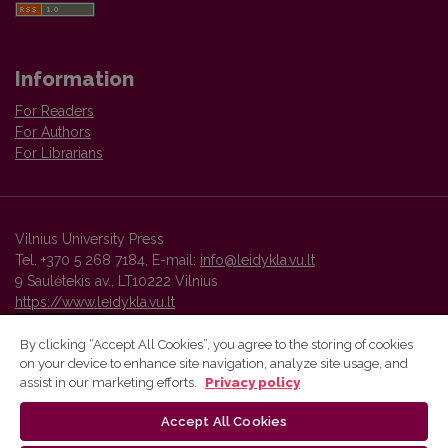
Information
For Readers
For Authors
For Librarians
Vilnius University Press
Tel. +370 5 268 7184, E-mail:
info@leidykla.vu.lt
9 Saulėtekis av., LT10222 Vilnius
https://www.leidykla.vu.lt
By clicking “Accept All Cookies”, you agree to the storing of cookies
on your device to enhance site navigation, analyze site usage, and
Vilnius University Press platform and metadata are distributed by
assist in our marketing efforts.
Privacy policy
Creative Commons International License
.
Accept All Cookies