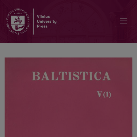
<i>Eksperimentinės fonetikos ir kalbos psichologijos kolokviumo me