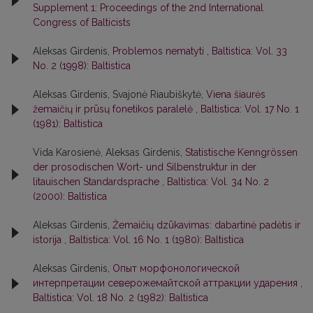
Supplement 1: Proceedings of the 2nd International
Congress of Balticists
Aleksas Girdenis,
Problemos nematyti
,
Baltistica: Vol. 33
No. 2 (1998): Baltistica
Aleksas Girdenis, Svajonė Riaubiškytė,
Viena šiaurės
žemaičių ir prūsų fonetikos paralelė
,
Baltistica: Vol. 17 No. 1
(1981): Baltistica
Vida Karosienė, Aleksas Girdenis,
Statistische Kenngrössen
der prosodischen Wort- und Silbenstruktur in der
litauischen Standardsprache
,
Baltistica: Vol. 34 No. 2
(2000): Baltistica
Aleksas Girdenis,
Žemaičių dzūkavimas: dabartinė padėtis ir
istorija
,
Baltistica: Vol. 16 No. 1 (1980): Baltistica
Aleksas Girdenis,
Опыт морфонологической
интерпретации северожемайтской аттракции ударения
,
Baltistica: Vol. 18 No. 2 (1982): Baltistica