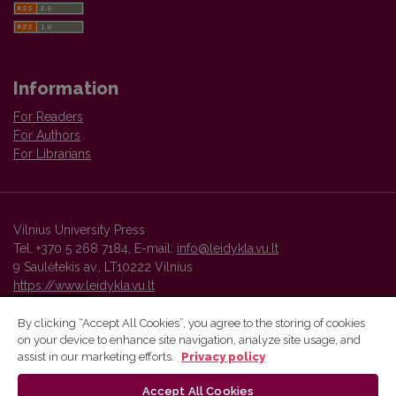
Information
For Readers
For Authors
For Librarians
Vilnius University Press
Tel. +370 5 268 7184, E-mail:
info@leidykla.vu.lt
9 Saulėtekis av., LT10222 Vilnius
https://www.leidykla.vu.lt
By clicking “Accept All Cookies”, you agree to the storing of cookies
on your device to enhance site navigation, analyze site usage, and
Vilnius University Press platform and metadata are distributed by
assist in our marketing efforts.
Privacy policy
Creative Commons International License
.
Accept All Cookies