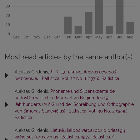
Most read articles by the same author(s)
Aleksas Girdenis,
Л. К. Цеплитис,
Анализ речевой
интонации
,
Baltistica: Vol. 12 No. 1 (1976): Baltistica
Aleksas Girdenis,
Phoneme und Silbenakzente der
südostžemaitischen Mundart zu Beginn des 19.
Jahrhunderts (Auf Grund der Schreibung und Orthographie
von Simonas Stanevičius)
,
Baltistica: Vol. 30 No. 2 (1995):
Baltistica
Aleksas Girdenis,
Lietuvių kalbos vardažodžio priesagų
kirčio susiformavimas
,
Baltistica: 1972: Baltistica /