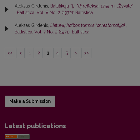
Aleksas Girdenis,
Baltiškųjų *
tj
, *
dj
refleksai 1759 m. „Žyvate“
,
Baltistica: Vol. 8 No. 2 (1972): Baltistica
Aleksas Girdenis,
Lietuvių kalbos tarmės (chrestomatija)
,
Baltistica: Vol. 7 No. 2 (1971): Baltistica
<<
<
1
2
3
4
5
>
>>
Make a Submission
Latest publications