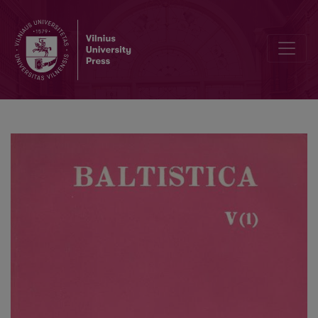
<i>Eksperimentinės fonetikos ir kalbos psichologijos kolokviumo me