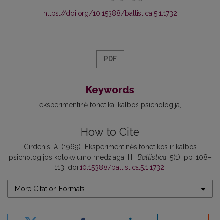
https://doi.org/10.15388/baltistica.5.1.1732
PDF
Keywords
eksperimentinė fonetika
kalbos psichologija
How to Cite
Girdenis, A. (1969) “Eksperimentinės fonetikos ir kalbos
psichologijos kolokviumo medžiaga, III”,
Baltistica
, 5(1), pp. 108–
113. doi:
10.15388/baltistica.5.1.1732
.
More Citation Formats