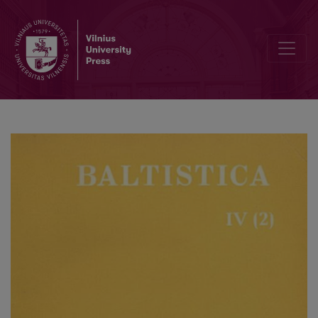
Priedēklis <i>pra-</i> augšzemnieku dialekta latgaliskajās izloksnē