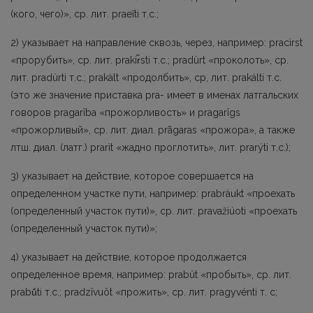
(кого, чего)», ср. лит. praeĩti т.с.;
2) указывает на направление сквозь, через, например: pracìrst
«прорубить», ср. лит. prakir̃sti т.с.; pradùrt «проколоть», ср.
лит. pradùrti т.с.; prakàlt «продолбить», ср, лит. prakálti т.с.
(это же значение приставка рrа- имеет в именах латгальских
говоров рrаgarîba «прожорливость» и pragarîgs
«прожорливый», ср. лит. диал. prãgaras «прожора», а также
лтш. диал. (латг.) prarìt «жадно проглотить», лит. prarýti т.с.);
3) указывает на действие, которое совершается на
определенном участке пути, напри­мер: prabràukt «проехать
(определенный участок пути)», ср. лит. pravažiúoti «проехать
(определенный участок пути)»;
4) указывает на действие, которое продолжается
определенное время, например: prabût «пробыть», ср. лит.
prabū́ti т.с.; pradzîvuôt «прожить», ср. лит. pragyvénti т. с;