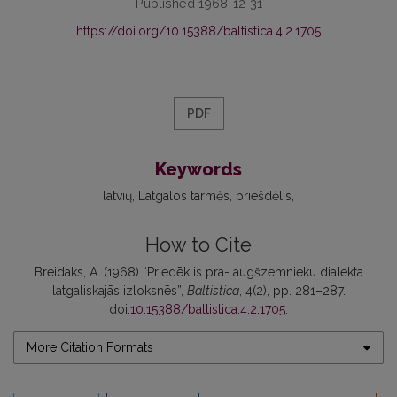
Published 1968-12-31
https://doi.org/10.15388/baltistica.4.2.1705
PDF
Keywords
latvių
Latgalos tarmės
priešdėlis
How to Cite
Breidaks, A. (1968) “Priedēklis pra- augšzemnieku dialekta
latgaliskajās izloksnēs”,
Baltistica
, 4(2), pp. 281–287.
doi:
10.15388/baltistica.4.2.1705
.
More Citation Formats