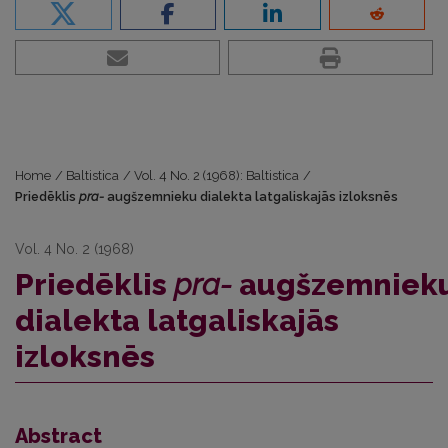
Home
/
Baltistica
/
Vol. 4 No. 2 (1968): Baltistica
/
Priedēklis
pra-
augšzemnieku dialekta latgaliskajās izloksnēs
Vol. 4 No. 2 (1968)
Priedēklis
pra-
augšzemniek
dialekta latgaliskajās
izloksnēs
Abstract