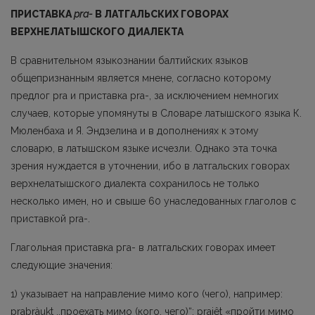
ПРИСТАВКА
рrа-
В ЛАТГАЛЬСКИХ ГОВОРАХ
ВЕРХНЕЛАТЫШСКОГО ДИАЛЕКТА
В сравнительном языкознании балтийских языков
общепризнанным является мнене, согласно которому
предлог рrа и приставка pra-, за исключением немногих
случаев, которые упомянуты в Словаре латышского языка К.
Мюленбаха и Я. Эндзелина и в дополне­ниях к этому
словарю, в латышском языке исчезли. Однако эта точка
зрения нуждается в уточнении, ибо в латгальских говорах
верхнелатышского диалекта сохранилось не только
несколько имен, но и свыше 60 унаследованных глаголов с
приставкой рrа-.
Глагольная приставка рга- в латгальских говорах имеет
следующие значения:
1) указывает на направление мимо кого (чего), например:
prabràukt ,,проехать ми­мо (кого, чего)“; praiêt «пройти мимо