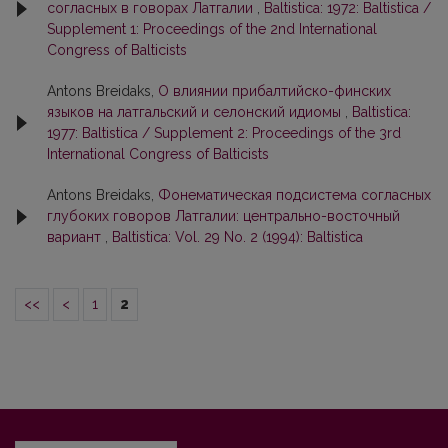
согласных в говорах Латгалии
,
Baltistica: 1972: Baltistica /
Supplement 1: Proceedings of the 2nd International
Congress of Balticists
Antons Breidaks,
О влиянии прибалтийско-финских
языков на латгальский и селонский идиомы
,
Baltistica:
1977: Baltistica / Supplement 2: Proceedings of the 3rd
International Congress of Balticists
Antons Breidaks,
Фонематическая подсистема согласных
глубоких говоров Латгалии: центрально-восточный
вариант
,
Baltistica: Vol. 29 No. 2 (1994): Baltistica
<<
<
1
2