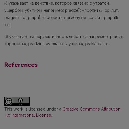
5) указывает на действие, которое связано с утратой,
ущербом, убытком, например: pradzer̂t «пропить», ср. лит.
pragérti т.с.; prapul̂t «пропасть, погибнуть», ср. лит. pra­pùlti
т.с.;
6) указывает на перфективность действия, например: pradzìt
«прогнать», pradzìrst «услышать, узнать», praklàust т.с.
References
This work is licensed under a
Creative Commons Attribution
4.0 International License
.