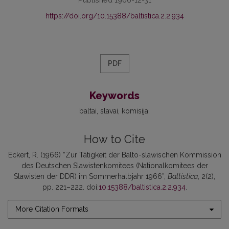
https://doi.org/10.15388/baltistica.2.2.934
PDF
Keywords
baltai
slavai
komisija
How to Cite
Eckert, R. (1966) “Zur Tätigkeit der Balto-slawischen Kommission
des Deutschen Slawistenkomitees (Nationalkomitees der
Slawisten der DDR) im Sommerhalbjahr 1966”,
Baltistica
, 2(2),
pp. 221–222. doi:
10.15388/baltistica.2.2.934
.
More Citation Formats