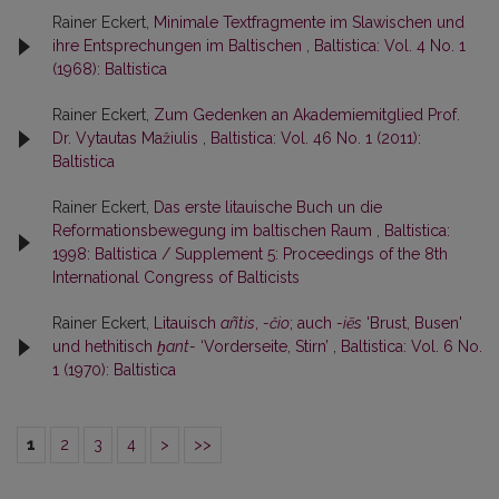
Rainer Eckert,
Minimale Textfragmente im Slawischen und
ihre Entsprechungen im Baltischen
,
Baltistica: Vol. 4 No. 1
(1968): Baltistica
Rainer Eckert,
Zum Gedenken an Akademiemitglied Prof.
Dr. Vytautas Mažiulis
,
Baltistica: Vol. 46 No. 1 (2011):
Baltistica
Rainer Eckert,
Das erste litauische Buch un die
Reformationsbewegung im baltischen Raum
,
Baltistica:
1998: Baltistica / Supplement 5: Proceedings of the 8th
International Congress of Balticists
Rainer Eckert,
Litauisch
añtis
,
-čio
; auch
-iẽs
'Brust, Busen'
und hethitisch
ḫant-
‘Vorderseite, Stirn’
,
Baltistica: Vol. 6 No.
1 (1970): Baltistica
1
2
3
4
>
>>