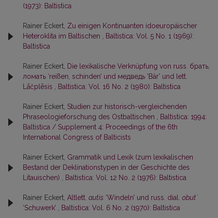
(1973): Baltistica
Rainer Eckert,
Zu einigen Kontinuanten idoeuropäischer
Heteroklita im Baltischen
,
Baltistica: Vol. 5 No. 1 (1969):
Baltistica
Rainer Eckert,
Die lexikalische Verknüpfung von russ. брать,
ломать ‘reißen, schinden’ und медведь ‘Bär’ und lett.
Lāčplēsis
,
Baltistica: Vol. 16 No. 2 (1980): Baltistica
Rainer Eckert,
Studien zur historisch-vergleichenden
Phraseologieforschung des Ostbaltischen
,
Baltistica: 1994:
Baltistica / Supplement 4: Proceedings of the 6th
International Congress of Balticists
Rainer Eckert,
Grammatik und Lexik (zum lexikalischen
Bestand der Deklinationstypen in der Geschichte des
Litauischen)
,
Baltistica: Vol. 12 No. 2 (1976): Baltistica
Rainer Eckert,
Altlett.
autis
‘Windeln’ und russ. dial.
obut´
‘Schuwerk’
,
Baltistica: Vol. 6 No. 2 (1970): Baltistica