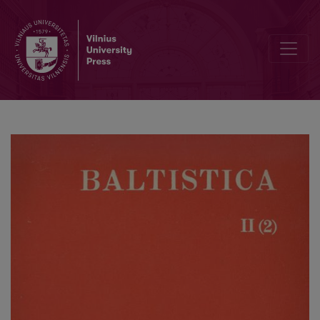
Zur Tätigkeit der Balto-slawischen Kommission des Deutschen Sla