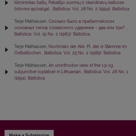
kilmininkas baltų, Pabaltijo suomių ir skandinavų kalbose
(istorinė apžvalga)
,
Baltistica: Vol. 28 No. 2 (1994): Baltistica
Terje Mathiassen,
Сколько было в прабалтийском
основных типов словесного ударения – два или три?
,
Baltistica: Vol. 19 No. 2 (1983): Baltistica
Terje Mathiassen,
Nochmals der Akk. Pl. der
ā
-Stämme im
Ostbaltischen
,
Baltistica: Vol. 25 No. 2 (1989): Baltistica
Terje Mathiassen,
An unorthodox view of the 1.p.sg.
subjunctive (optative) in Lithuanian
,
Baltistica: Vol. 28 No. 1
(1994): Baltistica
Make a Submission