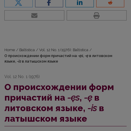
Home
/
Baltistica
/
Vol. 12 No. 1 (1976): Baltistica
/
О происхождении форм причастий на
-ęs
,
-ę
в литовском
языке,
-is
в латышском языке
Vol. 12 No. 1 (1976)
О происхождении форм
причастий на
-ęs
,
-ę
в
литовском языке,
-is
в
латышском языке