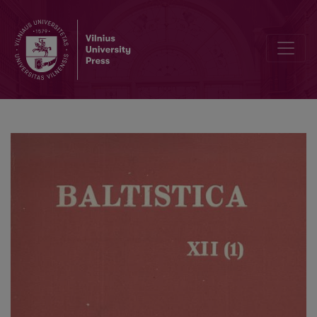
О происхождении форм причастий на <i>-ęs</i>, <i>-ę</i> в ли