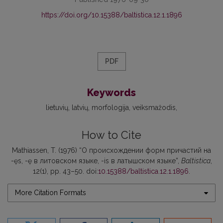
https://doi.org/10.15388/baltistica.12.1.1896
PDF
Keywords
lietuvių
latvių
morfologija
veiksmažodis
How to Cite
Mathiassen, T. (1976) “О происхождении форм причастий на
-ęs, -ę в литовском языке, -is в латышском языке”,
Baltistica
,
12(1), pp. 43–50. doi:
10.15388/baltistica.12.1.1896
.
More Citation Formats