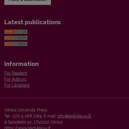
Latest publications
Information
For Readers
For Authors
For Librarians
Vilnius University Press
Tel. +370 5 268 7184, E-mail:
info@leidykla.vu.lt
9 Saulėtekis av., LT10222 Vilnius
https://www.leidykla.vu.lt