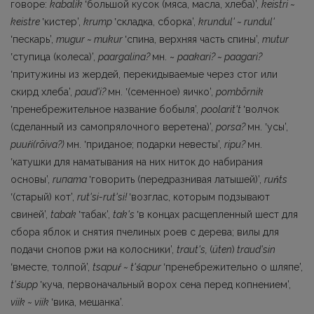
говоре:
kabalik
ʽбольшой кусок (мяса, масла, хлеба)’,
keistri ~
keistre
ʽкистер’,
krитр
ʽскладка, сборка’,
krundul' ~ rundul'
ʽпескарь’,
mugur ~ тиkur
ʽспина, верхняя часть спины’,
mutur
ʽступица (колеса)’,
paargalina?
мн. ~
paakari? ~ paagari?
ʽпритужины из жердей, перекидываемые через стог или
скирд хлеба’,
paud'i?
мн. ʽ(семенное) яичко’,
pombõrnik
ʽпренебрежительное название бобыля’,
poolarit't
ʽволчок
(сделанный из самопрялочного веретена)’,
porsa?
мн. ʽусы’,
puuŕi(rõiva?)
мн. ʽприданое; подарки невесты’,
ripu?
мн.
ʽкатушки для наматывания на них ниток до набирания
основы’,
rипата
ʽговорить (передразнивая латышей)’,
ruńts
ʽ(старый) кот’,
rut'si-rut'si!
ʽвозглас, кото­рым подзывают
свиней’,
tabak
ʽтабак’,
tak's
ʽв концах расщепленный шест для
сбора яблок и снятия пчелиных роев с дерева; вилы для
подачи снопов ржи на колосники’,
traut's,
(
üten
)
traud'sin
ʽвместе, толпой’,
tsapuŕ ~ t'śapur
ʽпренебрежительно о шляпе’,
t'śupp
ʽкуча, перво­начальный ворох сена перед копнением’,
viik ~ viik
ʽвика, мешанка’.