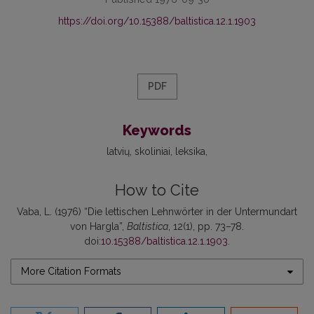
https://doi.org/10.15388/baltistica.12.1.1903
PDF
Keywords
latvių
skoliniai
leksika
How to Cite
Vaba, L. (1976) “Die lettischen Lehnwörter in der Untermundart
von Hargla”,
Baltistica
, 12(1), pp. 73–78.
doi:
10.15388/baltistica.12.1.1903
.
More Citation Formats