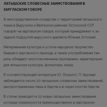
ЛАТЫШСКИЕ СЛОВЕСНЫЕ ЗАИМСТВОВАНИЯ В
ХАРГЛАСКОМ ГОВОРЕ
В непосредственном соседстве с территорией латышского
языка в Выруском и Валгаском районах Эстонской ССР
говорят на харгласком говоре, который принадлежит к за­
падной подгруппе выруского диалекта (Южная Эстония).
Материальная культура и устное народное творчество
бывшего харглаского прихода, а также употребляемая там
речь обладают многочисленными признаками, характерными
для латышских культуры, фольклора, языка.
В соответствующей литературе (О. Лооритс, П. Арумаа)
наблюдается около 20 латыш­ских словесных заимствований,
распространенных лишь в Харгла и в окрестностях Харгла.
В статье приводится 22 новых латышских заимствования,
которые локализуются преимущественно в харгласком