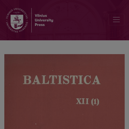
Die lettischen Lehnwörter in der Untermundart von Hargla