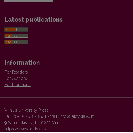
Latest publications
Information
For Readers
For Authors
For Librarians
Vilnius University Press
Tel. +370 5 268 7184, E-mail:
info@leidykla.vu.lt
9 Saulėtekis av., LT10222 Vilnius
https://www.leidykla.vu.lt