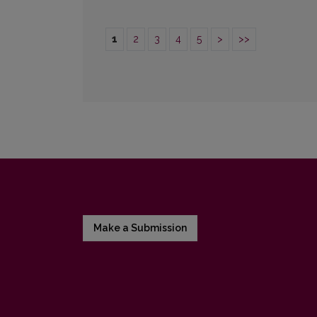
1
2
3
4
5
>
>>
Make a Submission