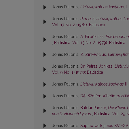
Jonas Palionis,
Lietuvių kalbos žodynas
, I
Jonas Palionis,
Pirmasis lietuvių kalbos ž
Vol. 17 No. 2 (1981): Baltistica
Jonas Palionis,
A. Piročkinas,
Prie bendrin
,
Baltistica: Vol. 15 No. 2 (1979): Baltistica
Jonas Palionis,
Z. Zinkevičius,
Lietuvių kal
Jonas Palionis,
Dr. Petras Jonikas,
Lietuvių
Vol. 9 No. 1 (1973): Baltistica
Jonas Palionis,
Lietuvių kalbos žodynas
II
Jonas Palionis,
Dėl Wolfenbüttelio postil
Jonas Palionis,
Baldur Panzer,
Der Kleine 
von D. Heinrich Lysius
,
Baltistica: Vol. 29 N
Jonas Palionis,
Supino vartojimas XVI–XVII