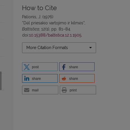
How to Cite
Palionis, J. (1976)
“Dėl priesakio vartojimo ir kilmės”,
Baltistica
, 12(1), pp. 81–84.
doi:
10.15388/baltistica.12.1.1905
.
More Citation Formats
post
share
share
share
mail
print