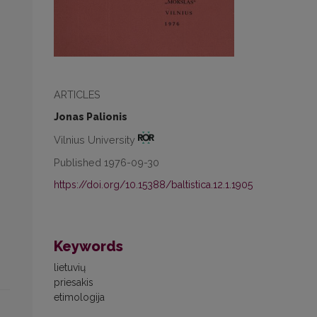
ARTICLES
Jonas Palionis
Vilnius University
Published 1976-09-30
https://doi.org/10.15388/baltistica.12.1.1905
Keywords
lietuvių
priesakis
etimologija