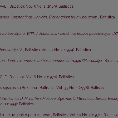
, A–B
,
Baltistica: Vol. 5 No. 2 (1969): Baltistica
odynas. Konstantinas Širvydas. Dictionarium trium linguarum
,
Baltistica:
ės kalbos ištakų
, 1977;
J. Jablonskis - bendrinės kalbos puoselėtojas
, 19
bos istorija
IV
,
Baltistica: Vol. 27 No. 2 (1994): Baltistica
 bendrinės rašomosios kalbos kūrimasis antrojoje XIX a. pusėje
,
Baltistic
, C–F
,
Baltistica: Vol. 6 No. 2 (1970): Baltistica
ės sąsajos su Bretkūnu
,
Baltistica: Vol. 33 No. 1 (1998): Baltistica
Catechismus D. M. Lutheri. Máźas Katgismas D. Mertino Lutteraus, Besor
o. 1 (1994): Baltistica
 a. lietuvių rašto paminkluose
,
Baltistica: Vol. 10 No. 2 (1974): Baltistic