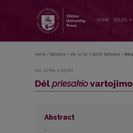
Dėl <i>priesakio</i> vartojimo ir kilmės
HOME
ISSUES
Home
/
Baltistica
/
Vol. 12 No. 1 (1976): Baltistica
/
Dėl
Vol. 12 No. 1 (1976)
Dėl
priesakio
vartojimo 
Abstract
–