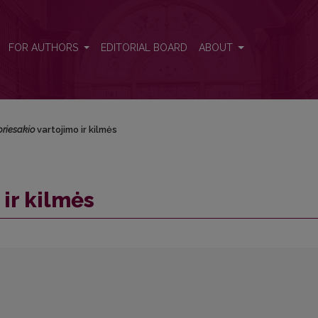
FOR AUTHORS
EDITORIAL BOARD
ABOUT
priesakio
vartojimo ir kilmės
ir kilmės