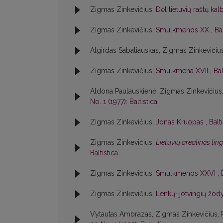
Zigmas Zinkevičius,
Dėl lietuvių raštų ka
Zigmas Zinkevičius,
Smulkmenos XX
,
Bal
Algirdas Sabaliauskas, Zigmas Zinkevičiu
Zigmas Zinkevičius,
Smulkmena XVII
,
Bal
Aldona Paulauskienė, Zigmas Zinkevičius
No. 1 (1977): Baltistica
Zigmas Zinkevičius,
Jonas Kruopas
,
Balt
Zigmas Zinkevičius,
Lietuvių arealinės lin
Baltistica
Zigmas Zinkevičius,
Smulkmenos XXVI
,
Zigmas Zinkevičius,
Lenkų–jotvingių žody
Vytautas Ambrazas, Zigmas Zinkevičius,