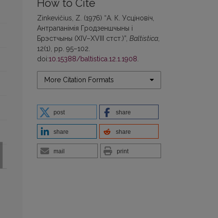
How to Cite
Zinkevičius, Z. (1976) “А. К. Усцiновiч,
Антрапанiмiя Гродзеншчыны i
Брэстчыны (XIV–XVIII стст.)”,
Baltistica
,
12(1), pp. 95–102.
doi:
10.15388/baltistica.12.1.1908
.
More Citation Formats
post
share
share
share
mail
print