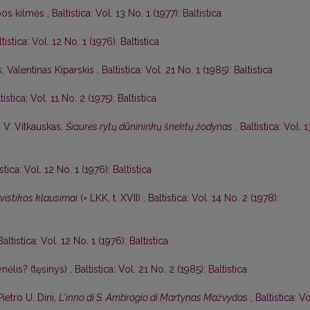
lbos kilmės
,
Baltistica: Vol. 13 No. 1 (1977): Baltistica
tistica: Vol. 12 No. 1 (1976): Baltistica
s,
Valentinas Kiparskis
,
Baltistica: Vol. 21 No. 1 (1985): Baltistica
tistica: Vol. 11 No. 2 (1975): Baltistica
,
V. Vitkauskas,
Šiaurės rytų dūnininkų šnektų žodynas
,
Baltistica: Vol. 1
istica: Vol. 12 No. 1 (1976): Baltistica
gvistikos klausimai
(= LKK, t. XVII)
,
Baltistica: Vol. 14 No. 2 (1978):
Baltistica: Vol. 12 No. 1 (1976): Baltistica
nėlis? (tęsinys)
,
Baltistica: Vol. 21 No. 2 (1985): Baltistica
Pietro U. Dini,
L'inno di S. Ambrogio di Martynas Mažvydas
,
Baltistica: Vo