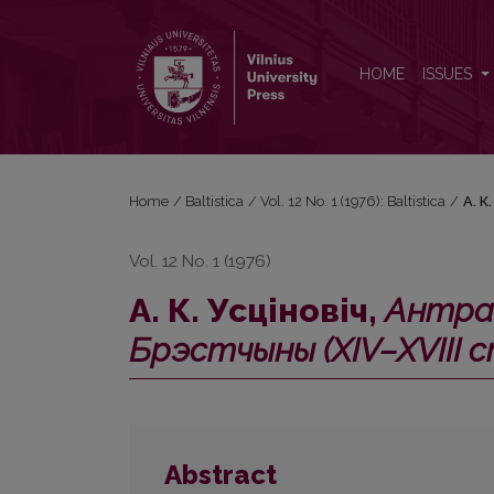
А. К. Усцiновiч, <i>Антрапанiмiя Гродзеншчыны i Б
HOME
ISSUES
Home
/
Baltistica
/
Vol. 12 No. 1 (1976): Baltistica
/
А. К
Vol. 12 No. 1 (1976)
А. К. Усцiновiч,
Антрап
Брэстчыны (XIV–XVIII с
Abstract