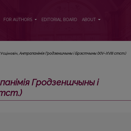
рэстчыны (XIV–XVIII стст.)</i>
FOR AUTHORS
EDITORIAL BOARD
ABOUT
. Усцiновiч,
Антрапанiмiя Гродзеншчыны i Брэстчыны (XIV–XVIII стст.)
анiмiя Гродзеншчыны i
тст.)