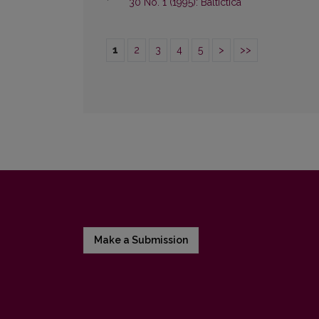
30 No. 1 (1995): Baltictica
1
2
3
4
5
>
>>
Make a Submission