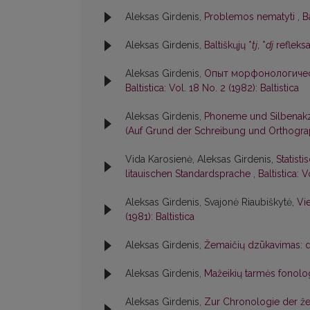
Aleksas Girdenis,
Problemos nematyti
,
B
Aleksas Girdenis,
Baltiškųjų *
tj
, *
dj
refleksa
Aleksas Girdenis,
Опыт морфонологичес
Baltistica: Vol. 18 No. 2 (1982): Baltistica
Aleksas Girdenis,
Phoneme und Silbenakz
(Auf Grund der Schreibung und Orthogra
Vida Karosienė, Aleksas Girdenis,
Statist
litauischen Standardsprache
,
Baltistica: 
Aleksas Girdenis, Svajonė Riaubiškytė,
Vi
(1981): Baltistica
Aleksas Girdenis,
Žemaičių dzūkavimas: dab
Aleksas Girdenis,
Mažeikių tarmės fonolo
Aleksas Girdenis,
Zur Chronologie der žem