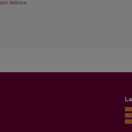
992): Baltistica
La