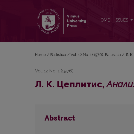
Л. К. Цеплитис, <i>Анализ речевой интонации</i
HOME
ISSUES
Home
/
Baltistica
/
Vol. 12 No. 1 (1976): Baltistica
/
Л. К
Vol. 12 No. 1 (1976)
Л. К. Цеплитис,
Анали
Abstract
–