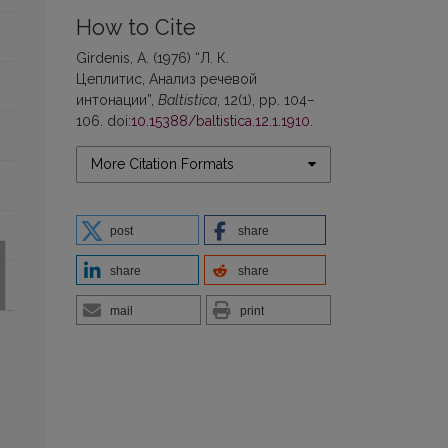
How to Cite
Girdenis, A. (1976) “Л. К.
Цеплитис, Анализ речевой
интонации”,
Baltistica
, 12(1), pp. 104–
106. doi:
10.15388/baltistica.12.1.1910
.
More Citation Formats
post
share
share
share
mail
print