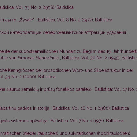
altistica: Vol. 33 No. 2 (1998): Baltistica
i 1759 m. „Žyvate“
,
Baltistica: Vol. 8 No. 2 (1972): Baltistica
кой интерпретации северожемайтской аттракции ударения
,
ente der südostžemaitischen Mundart zu Beginn des 19. Jahrhundert
phie von Simonas Stanevičius)
,
Baltistica: Vol. 30 No. 2 (1995): Baltisti
ische Kenngrössen der prosodischen Wort- und Silbenstruktur in der
Vol. 34 No. 2 (2000): Baltistica
ena šiaurės žemaičių ir prūsų fonetikos paralelė
,
Baltistica: Vol. 17 No. 
artinė padėtis ir istorija
,
Baltistica: Vol. 16 No. 1 (1980): Baltistica
ginės sistemos apžvalga
,
Baltistica: Vol. 7 No. 1 (1971): Baltistica
aitischen (niederlitauischen) und aukštaitischen (hochlitauischen)