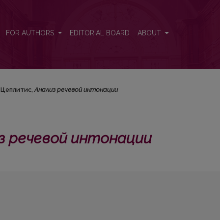
>
FOR AUTHORS
EDITORIAL BOARD
ABOUT
. Цеплитис,
Анализ речевой интонации
з речевой интонации