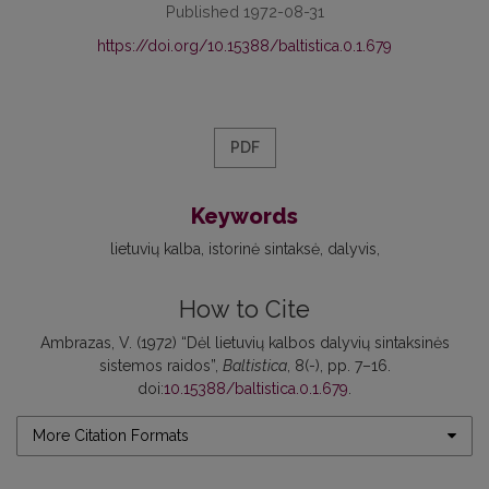
Published 1972-08-31
https://doi.org/10.15388/baltistica.0.1.679
PDF
Keywords
lietuvių kalba
istorinė sintaksė
dalyvis
How to Cite
Ambrazas, V. (1972) “Dėl lietuvių kalbos dalyvių sintaksinės
sistemos raidos”,
Baltistica
, 8(-), pp. 7–16.
doi:
10.15388/baltistica.0.1.679
.
More Citation Formats