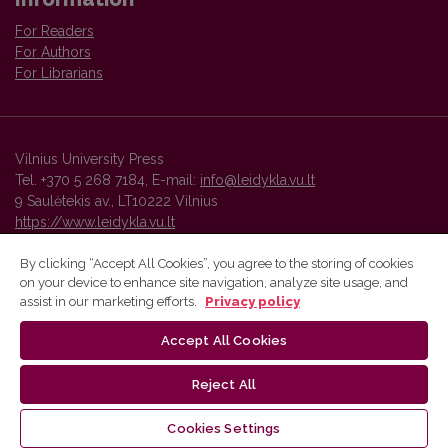
For Readers
For Authors
For Librarians
Vilnius University Press
Tel. +370 5 268 7184, E-mail:
info@leidykla.vu.lt
9 Saulėtekis av., LT10222 Vilnius
https://www.leidykla.vu.lt
By clicking “Accept All Cookies”, you agree to the storing of cookies
on your device to enhance site navigation, analyze site usage, and
Vilnius University Press platform and metadata are distributed by
assist in our marketing efforts.
Privacy policy
Creative Commons International License
.
Accept All Cookies
Reject All
Cookies Settings