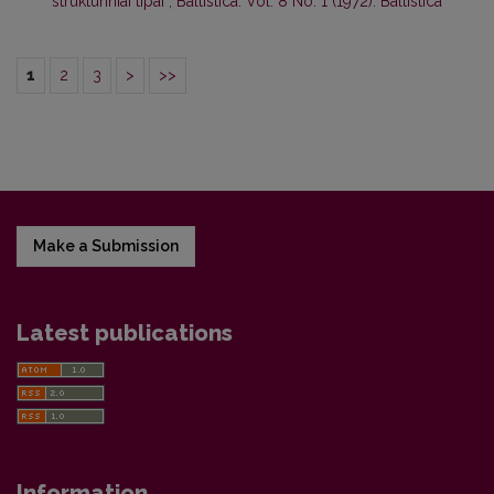
struktūriniai tipai
,
Baltistica: Vol. 8 No. 1 (1972): Baltistica
1
2
3
>
>>
Make a Submission
Latest publications
Information