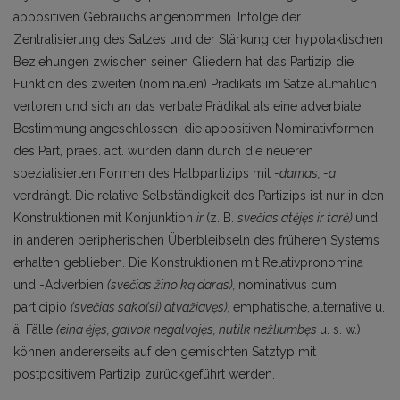
appositiven Gebrauchs angenommen. Infolge der
Zentralisierung des Satzes und der Stärkung der hypotaktischen
Beziehungen zwischen seinen Gliedern hat das Partizip die
Funktion des zwei­ten (nominalen) Prädikats im Satze allmählich
verloren und sich an das verbale Prädikat als eine adverbiale
Bestimmung angeschlossen; die appositiven Nominativformen
des Part, praes. act. wur­den dann durch die neueren
spezialisierten Formen des Halbpartizips mit
-damas, -a
verdrängt. Die relative Selbständigkeit des Partizips ist nur in den
Konstruktionen mit Konjunktion
ir
(z. B.
svečias atėjęs ir tarė)
und
in anderen peripherischen Überbleibseln des früheren Systems
erhalten geblieben. Die Konstruktionen mit Relativpronomina
und -Adverbien
(svečias žino ką darąs),
no­minativus cum
participio
(svečias sako(si) atvažiavęs),
emphatische, alternative u.
ä. Fälle
(eina ėjęs, galvok negalvojęs, nutilk nežliumbęs
u. s. w.)
können andererseits auf den gemischten Satztyp mit
postpositivem Partizip zurückgeführt werden.