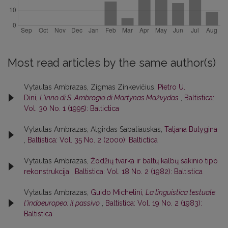
Most read articles by the same author(s)
Vytautas Ambrazas, Zigmas Zinkevičius,
Pietro U.
Dini,
L'inno di S. Ambrogio di Martynas Mažvydas
,
Baltistica:
Vol. 30 No. 1 (1995): Baltictica
Vytautas Ambrazas, Algirdas Sabaliauskas,
Tatjana Bulygina
,
Baltistica: Vol. 35 No. 2 (2000): Baltictica
Vytautas Ambrazas,
Žodžių tvarka ir baltų kalbų sakinio tipo
rekonstrukcija
,
Baltistica: Vol. 18 No. 2 (1982): Baltistica
Vytautas Ambrazas,
Guido Michelini,
La linguistica testuale
l'indoeuropeo: il passivo
,
Baltistica: Vol. 19 No. 2 (1983):
Baltistica