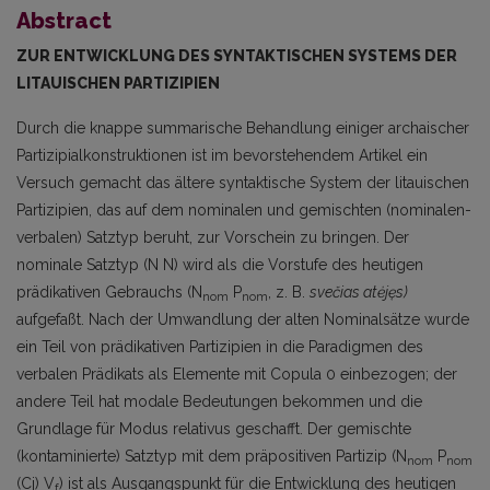
Abstract
ZUR ENTWICKLUNG DES SYNTAKTISCHEN SYSTEMS DER
LITAUISCHEN PARTIZIPIEN
Durch die knappe summarische Behandlung einiger archaischer
Partizipialkonstruktionen ist im bevorstehendem Artikel ein
Versuch gemacht das ältere syntaktische System der litauischen
Partizipien, das auf dem nominalen und gemischten (nominalen-
verbalen) Satztyp beruht, zur Vorschein zu bringen. Der
nominale Satztyp (N N) wird als die Vorstufe des heutigen
prädikati­ven Gebrauchs (N
P
, z. B.
svečias atėjęs)
nom
nom
aufgefaßt. Nach der Umwandlung der alten Nomi­nalsätze wurde
ein Teil von prädikativen Partizipien in die Paradigmen des
verbalen Prädikats als Elemente mit Copula 0 einbezogen; der
andere Teil hat modale Bedeutungen bekommen und die
Grundlage für Modus relativus geschafft. Der gemischte
(kontaminierte) Satztyp mit dem prä­positiven Partizip (N
P
nom
nom
(Cj) V
) ist als Ausgangspunkt für die Entwicklung des heutigen
f