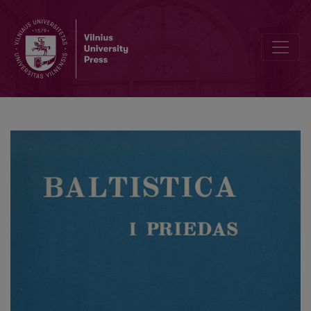
Dėl lietuvių kalbos dalyvių sintaksinės sistemos raidos