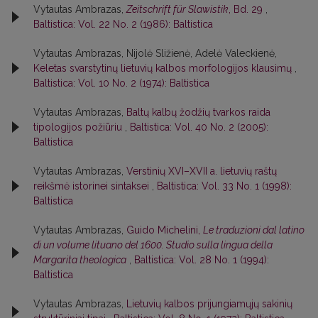
Vytautas Ambrazas,
Zeitschrift für Slawistik
, Bd. 29
,
Baltistica: Vol. 22 No. 2 (1986): Baltistica
Vytautas Ambrazas, Nijolė Sližienė, Adelė Valeckienė,
Keletas svarstytinų lietuvių kalbos morfologijos klausimų
,
Baltistica: Vol. 10 No. 2 (1974): Baltistica
Vytautas Ambrazas,
Baltų kalbų žodžių tvarkos raida
tipologijos požiūriu
,
Baltistica: Vol. 40 No. 2 (2005):
Baltistica
Vytautas Ambrazas,
Verstinių XVI–XVII a. lietuvių raštų
reikšmė istorinei sintaksei
,
Baltistica: Vol. 33 No. 1 (1998):
Baltistica
Vytautas Ambrazas,
Guido Michelini,
Le traduzioni dal latino
di un volume lituano del 1600. Studio sulla lingua della
Margarita theologica
,
Baltistica: Vol. 28 No. 1 (1994):
Baltistica
Vytautas Ambrazas,
Lietuvių kalbos prijungiamųjų sakinių