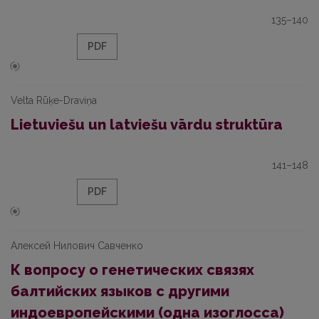
135–140
PDF
Velta Rūķe-Draviņa
Lietuviešu un latviešu vārdu struktūra
141–148
PDF
Алексей Нилович Савченко
К вопросу о генетических связях
балтийских языков с другими
индоевропейскими (одна изоглосса)