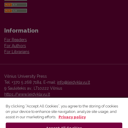
Information
For Readers
For Authors
For Librarians
Vilnius University Press
Tel. +370 5 268 7184, E-mail:
info@leidykla.vu.lt
9 Saulėtekis av., LT10222 Vilnius
https://www.leidykla.vu.lt
By clicking “Accept All Cookies”, you agree to the storing of cookies
on your device to enhance site navigation, analyze site usage, and
Vilnius University Press platform and metadata are distributed by
assist in our marketing efforts.
Privacy policy
Creative Commons International License
.