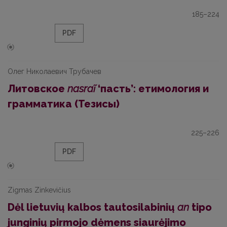
185–224
PDF
Олег Николаевич Трубачев
Литовское
nasraĩ
‘пасть’: етимология и
грамматика (Тезисы)
225–226
PDF
Zigmas Zinkevičius
Dėl lietuvių kalbos tautosilabinių
an
tipo
junginių pirmojo dėmens siaurėjimo