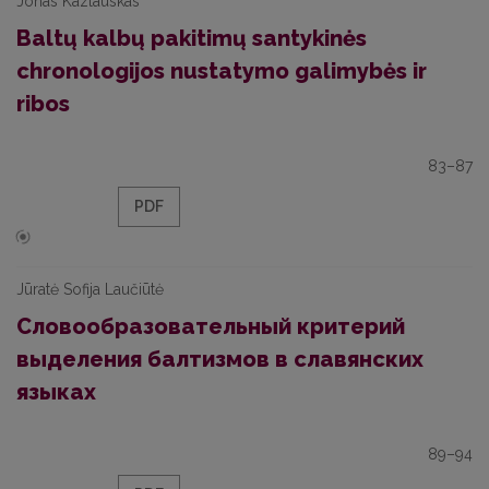
Jonas Kazlauskas
Baltų kalbų pakitimų santykinės
chronologijos nustatymo galimybės ir
ribos
83–87
PDF
Jūratė Sofija Laučiūtė
Словообразовательный критерий
выделения балтизмов в славянских
языках
89–94