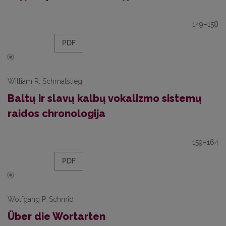
149–158
PDF
William R. Schmalstieg
Baltų ir slavų kalbų vokalizmo sistemų
raidos chronologija
159–164
PDF
Wolfgang P. Schmid
Über die Wortarten