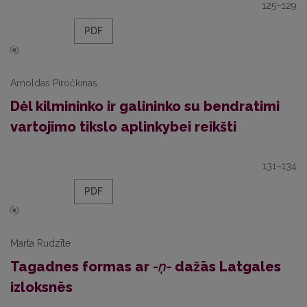
125–129
PDF
Arnoldas Piročkinas
Dėl kilmininko ir galininko su bendratimi
vartojimo tikslo aplinkybei reikšti
131–134
PDF
Marta Rudzīte
Tagadnes formas ar
-ņ-
dažās Latgales
izloksnēs