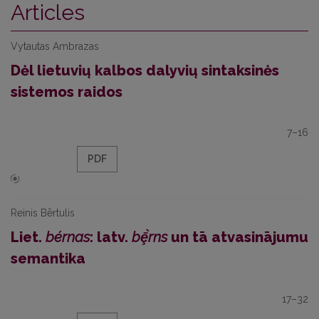
Articles
Vytautas Ambrazas
Dėl lietuvių kalbos dalyvių sintaksinės
sistemos raidos
7–16
PDF
Reinis Bērtulis
Liet.
bérnas
: latv.
bȩ̄̀rns
un tā atvasinājumu
semantika
17–32