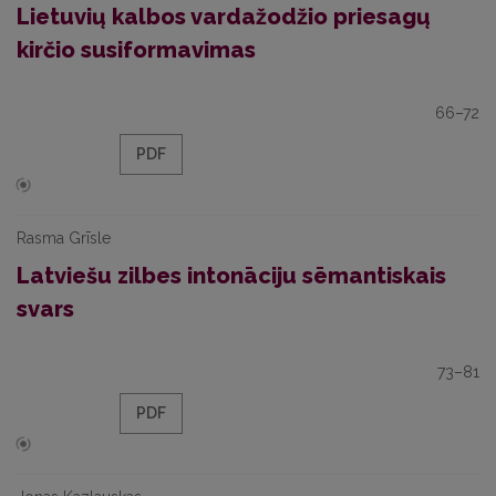
Lietuvių kalbos vardažodžio priesagų
kirčio susiformavimas
66–72
PDF
Rasma Grīsle
Latviešu zilbes intonāciju sēmantiskais
svars
73–81
PDF