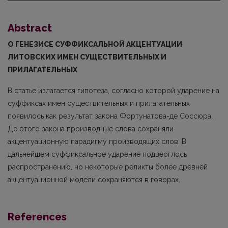
Abstract
О ГЕНЕЗИСЕ СУФФИКСАЛЬНОЙ АКЦЕНТУАЦИИ
ЛИТОВСКИХ ИМЕН СУЩЕСТВИТЕЛЬНЫХ И
ПРИЛАГАТЕЛЬНЫХ
В статье излагается гипотеза, согласно которой ударение на
суффиксах имен суще­ствительных и прилагательных
появилось как результат закона Фортунатова-де Соссюра.
До этого закона производные слова сохраняли
акцентуационную парадигму производящих слов. В
дальнейшем суффиксальное ударение подверглось
распространению, но некоторые реликты более древней
акцентуационной модели сохраняются в говорах.
References