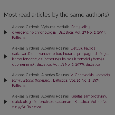
Most read articles by the same author(s)
Aleksas Girdenis, Vytautas Mažiulis,
Baltų kalbų
divergencinė chronologija
,
Baltistica: Vol. 27 No. 2 (1994):
Baltistica
Aleksas Girdenis, Albertas Rosinas,
Lietuvių kalbos
daiktavardžio linksniavimo tipų hierarchija ir pagrindinės jos
kitimo tendencijos (bendrinės kalbos ir žemaičių tarmės
duomenimis)
,
Baltistica: Vol. 13 No. 2 (1977): Baltistica
Aleksas Girdenis, Albertas Rosinas,
V. Grinaveckis,
Žemaičių
tarmių istorija (fonetika)
,
Baltistica: Vol. 10 No. 2 (1974):
Baltistica
Aleksas Girdenis, Albertas Rosinas,
Keletas samprotavimų
dialektologinės fonetikos klausimais
,
Baltistica: Vol. 12 No.
2 (1976): Baltistica