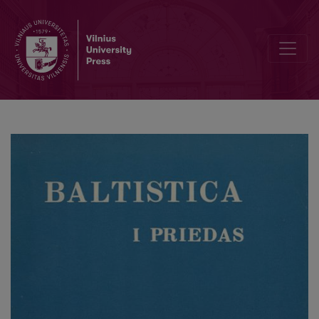
Lietuvių kalbos vardažodžio priesagų kirčio susiformavimas