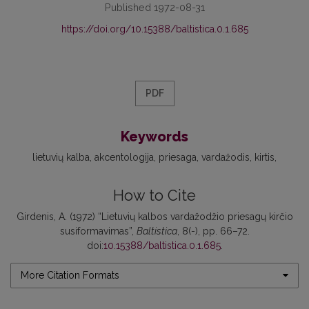
Published 1972-08-31
https://doi.org/10.15388/baltistica.0.1.685
PDF
Keywords
lietuvių kalba
akcentologija
priesaga
vardažodis
kirtis
How to Cite
Girdenis, A. (1972) “Lietuvių kalbos vardažodžio priesagų kirčio
susiformavimas”,
Baltistica
, 8(-), pp. 66–72.
doi:
10.15388/baltistica.0.1.685
.
More Citation Formats