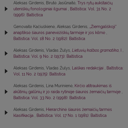
Aleksas Girdenis, Birutė Jasiūnaitė,
Trys rytų aukštaičių
uteniškių fonologiniai ilgumai
,
Baltistica: Vol. 31 No. 2
(1996): Baltictica
Genovaitė Kačiuškienė, Aleksas Girdenis,
„Žiemgališkoji“
anaptiksė šiaurės panevėžiškių tarmėje ir jos kilmė
,
Baltistica: Vol. 18 No. 2 (1982): Baltistica
Aleksas Girdenis, Vladas Žulys,
Lietuvių kalbos gramatika
, I
,
Baltistica: Vol. 9 No. 2 (1973): Baltistica
Aleksas Girdenis, Vladas Žulys,
Laiškas redakcijai
,
Baltistica:
Vol. 11 No. 2 (1975): Baltistica
Aleksas Girdenis, Lina Murinienė,
Kirčio atitraukimas iš
akūtinių galūnių ir jo raida rytinėje šiaurės žemaičių tarmėje
,
Baltistica: Vol. 33 No. 2 (1998): Baltistica
Aleksas Girdenis,
Hierarchinė šiaurės žemaičių tarmės
klasifikacija
,
Baltistica: Vol. 17 No. 1 (1981): Baltistica