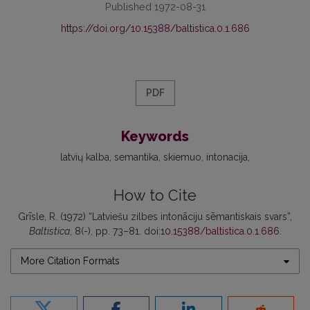
Published 1972-08-31
https://doi.org/10.15388/baltistica.0.1.686
PDF
Keywords
latvių kalba
semantika
skiemuo
intonacija
How to Cite
Grīsle, R. (1972) “Latviešu zilbes intonāciju sēmantiskais svars”,
Baltistica
, 8(-), pp. 73–81. doi:
10.15388/baltistica.0.1.686
.
More Citation Formats