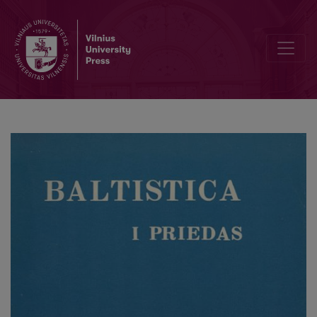
Latviešu zilbes intonāciju sēmantiskais svars