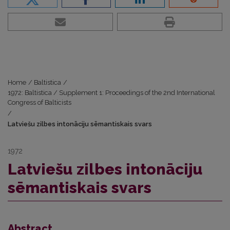
Home
/
Baltistica
/
1972: Baltistica / Supplement 1: Proceedings of the 2nd International
Congress of Balticists
/
Latviešu zilbes intonāciju sēmantiskais svars
1972
Latviešu zilbes intonāciju
sēmantiskais svars
Abstract