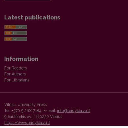
Latest publications
Information
For Readers
For Authors
For Librarians
Vilnius University Press
Tel. +370 5 268 7184, E-mail:
info@leidykla.vu.lt
9 Saulėtekis av., LT10222 Vilnius
https://www.leidykla.vu.lt