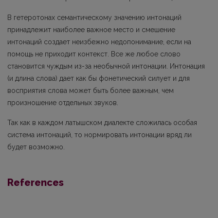
В гетеротонах семантическому значению интонаций
принадлежит наиболее важное место и смешение
интонаций создает неизбежно недопонимание, если на
помощь не при­ходит контекст. Все же любое слово
становится чуждым из-за необычной интонации. Ин­тонация
(и длина слова) дает как бы фонетический силует и для
восприятия слова может быть более важным, чем
произношение отдельных звуков.
Так как в каждом латышском диалекте сложилась особая
система интонаций, то норми­ровать интонации вряд ли
будет возможно.
References