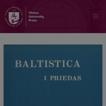
Iš baltų veiksmažodžio fleksijos istorijos