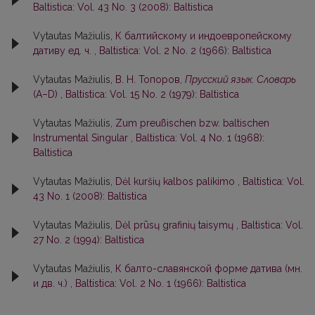
Baltistica: Vol. 43 No. 3 (2008): Baltistica
Vytautas Mažiulis,
К балтийскому и индоевропейскому
дативу ед. ч.
,
Baltistica: Vol. 2 No. 2 (1966): Baltistica
Vytautas Mažiulis,
В. Н. Топоров,
Прусский язык. Словарь
(А–D)
,
Baltistica: Vol. 15 No. 2 (1979): Baltistica
Vytautas Mažiulis,
Zum preußischen bzw. baltischen
Instrumental Singular
,
Baltistica: Vol. 4 No. 1 (1968):
Baltistica
Vytautas Mažiulis,
Dėl kuršių kalbos palikimo
,
Baltistica: Vol.
43 No. 1 (2008): Baltistica
Vytautas Mažiulis,
Dėl prūsų grafinių taisymų
,
Baltistica: Vol.
27 No. 2 (1994): Baltistica
Vytautas Mažiulis,
К балто-славянской форме датива (мн.
и дв. ч.)
,
Baltistica: Vol. 2 No. 1 (1966): Baltistica