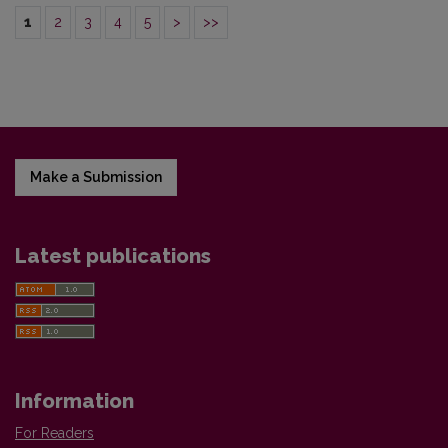
1
2
3
4
5
>
>>
Make a Submission
Latest publications
Information
For Readers