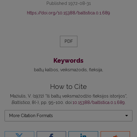
Published 1972-08-31
https://doi.org/10.15388/baltistica.0.1.689
PDF
Keywords
baltų kalbos
veiksmažodis
fleksija
How to Cite
Mažiulis, V. (1972) “Iš baltų veiksmažodžio fleksijos istorijos”,
Baltistica
, 8(-), pp. 95–100. doi:
10.15388/baltistica.0.1.689
.
More Citation Formats