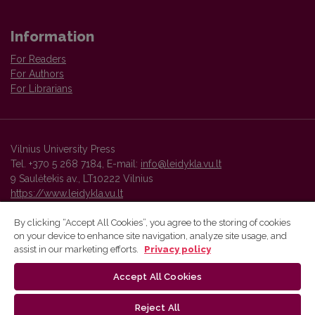
Information
For Readers
For Authors
For Librarians
Vilnius University Press
Tel. +370 5 268 7184, E-mail:
info@leidykla.vu.lt
9 Saulėtekis av., LT10222 Vilnius
https://www.leidykla.vu.lt
By clicking “Accept All Cookies”, you agree to the storing of cookies
on your device to enhance site navigation, analyze site usage, and
Vilnius University Press platform and metadata are distributed by
assist in our marketing efforts.
Privacy policy
Creative Commons International License
.
Accept All Cookies
Reject All