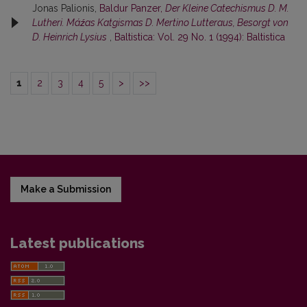
Jonas Palionis,
Baldur Panzer,
Der Kleine Catechismus D. M.
Lutheri. Máźas Katgismas D. Mertino Lutteraus, Besorgt von
D. Heinrich Lysius
,
Baltistica: Vol. 29 No. 1 (1994): Baltistica
1
2
3
4
5
>
>>
Make a Submission
Latest publications