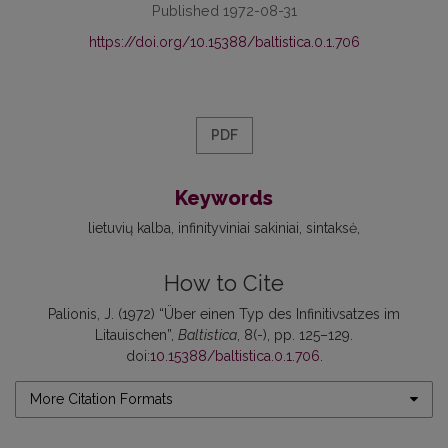
Published 1972-08-31
https://doi.org/10.15388/baltistica.0.1.706
PDF
Keywords
lietuvių kalba
infinityviniai sakiniai
sintaksė
How to Cite
Palionis, J. (1972) “Über einen Typ des Infinitivsatzes im
Litauischen”,
Baltistica
, 8(-), pp. 125–129.
doi:
10.15388/baltistica.0.1.706
.
More Citation Formats