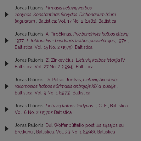
Jonas Palionis,
Pirmasis lietuvių kalbos
žodynas. Konstantinas Širvydas. Dictionarium trium
linguarum
,
Baltistica: Vol. 17 No. 2 (1981): Baltistica
Jonas Palionis,
A. Piročkinas,
Prie bendrinės kalbos ištakų
,
1977;
J. Jablonskis - bendrinės kalbos puoselėtojas
, 1978
,
Baltistica: Vol. 15 No. 2 (1979): Baltistica
Jonas Palionis,
Z. Zinkevičius,
Lietuvių kalbos istorija
IV
,
Baltistica: Vol. 27 No. 2 (1994): Baltistica
Jonas Palionis,
Dr. Petras Jonikas,
Lietuvių bendrinės
rašomosios kalbos kūrimasis antrojoje XIX a. pusėje
,
Baltistica: Vol. 9 No. 1 (1973): Baltistica
Jonas Palionis,
Lietuvių kalbos žodynas
II, C–F
,
Baltistica:
Vol. 6 No. 2 (1970): Baltistica
Jonas Palionis,
Dėl Wolfenbüttelio postilės sąsajos su
Bretkūnu
,
Baltistica: Vol. 33 No. 1 (1998): Baltistica