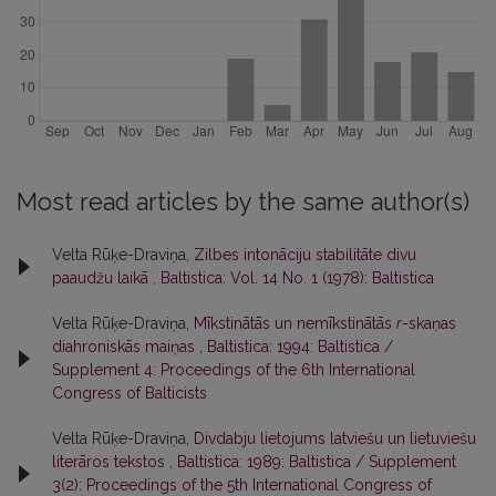
Most read articles by the same author(s)
Velta Rūķe-Draviņa,
Zilbes intonāciju stabilitāte divu
paaudžu laikā
,
Baltistica: Vol. 14 No. 1 (1978): Baltistica
Velta Rūķe-Draviņa,
Mīkstinātās un nemīkstinātās
r
-skaņas
diahroniskās maiņas
,
Baltistica: 1994: Baltistica /
Supplement 4: Proceedings of the 6th International
Congress of Balticists
Velta Rūķe-Draviņa,
Divdabju lietojums latviešu un lietuviešu
literāros tekstos
,
Baltistica: 1989: Baltistica / Supplement
3(2): Proceedings of the 5th International Congress of