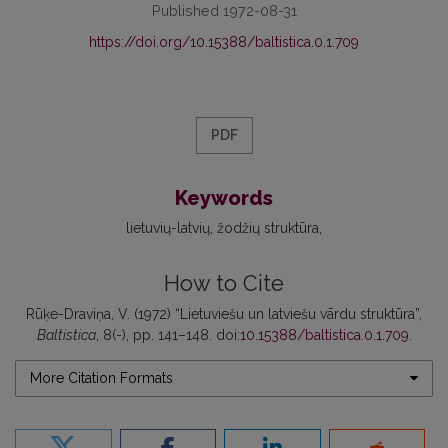
Published 1972-08-31
https://doi.org/10.15388/baltistica.0.1.709
PDF
Keywords
lietuvių-latvių
žodžių struktūra
How to Cite
Rūķe-Draviņa, V. (1972) “Lietuviešu un latviešu vārdu struktūra”,
Baltistica
, 8(-), pp. 141–148. doi:
10.15388/baltistica.0.1.709
.
More Citation Formats