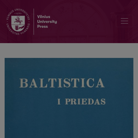
Lietuviešu un latviešu vārdu struktūra