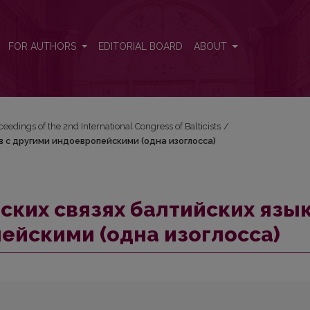
зыков с другими индоевропейскими (одна изоглосса)
FOR AUTHORS
EDITORIAL BOARD
ABOUT
ceedings of the 2nd International Congress of Balticists
/
ов с другими индоевропейскими (одна изоглосса)
еских связях балтийских язы
ейскими (одна изоглосса)