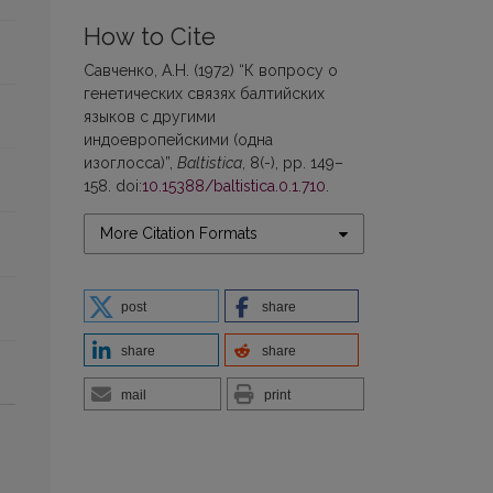
How to Cite
Савченко, А.Н. (1972) “К вопросу о
генетических связях балтийских
языков с другими
индоевропейскими (одна
изоглосса)”,
Baltistica
, 8(-), pp. 149–
158. doi:
10.15388/baltistica.0.1.710
.
More Citation Formats
post
share
share
share
mail
print