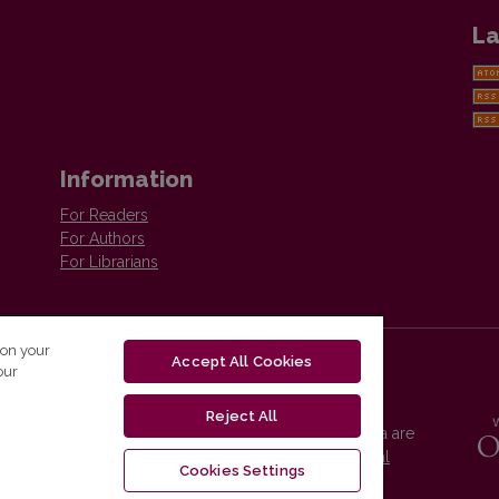
La
Information
For Readers
For Authors
For Librarians
 on your
Accept All Cookies
our
Reject All
Vilnius University Press platform and metadata are
distributed by
Creative Commons International
Cookies Settings
License
.