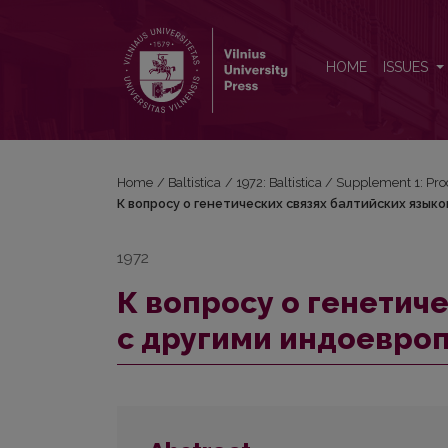
К вопросу о генетических связях балтийских я
HOME
ISSUES
Home
/
Baltistica
/
1972: Baltistica / Supplement 1: Pro
К вопросу о генетических связях балтийских язык
1972
К вопросу о генетич
с другими индоевроп