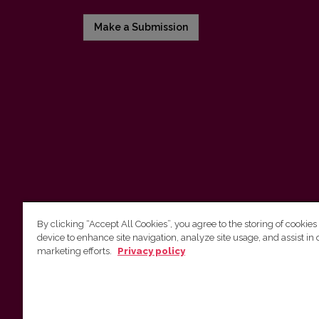
Make a Submission
By clicking “Accept All Cookies”, you agree to the storing of cookies
device to enhance site navigation, analyze site usage, and assist in 
Vilnius University Press
marketing efforts.
Privacy policy
Tel. +370 5 268 7184, E-mail:
info@leidykla.vu.lt
9 Saulėtekis av., LT10222 Vilnius
https://www.leidykla.vu.lt