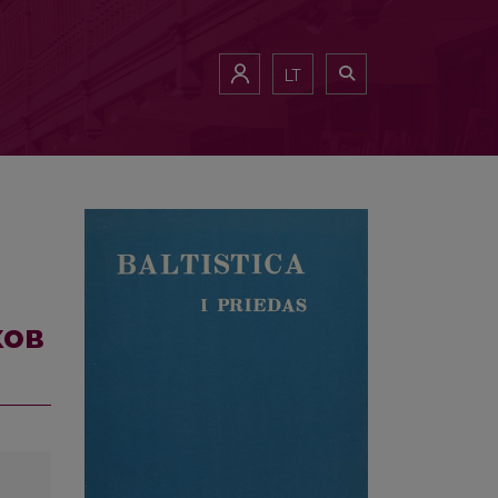
LT
ков