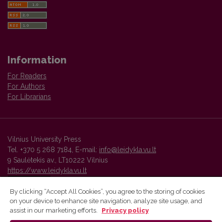
Information
For Readers
For Authors
For Librarians
Vilnius University Press
Tel. +370 5 268 7184, E-mail:
info@leidykla.vu.lt
9 Saulėtekis av., LT10222 Vilnius
https://www.leidykla.vu.lt
By clicking “Accept All Cookies”, you agree to the storing of cookies
on your device to enhance site navigation, analyze site usage, and
Vilnius University Press platform and metadata are distributed by
assist in our marketing efforts.
Privacy policy
Creative Commons International License
.