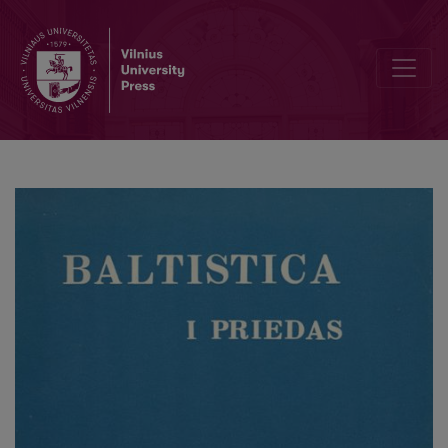
О балтийском елементе в Подмосковье