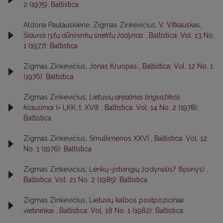
2 (1975): Baltistica
Aldona Paulauskienė, Zigmas Zinkevičius,
V. Vitkauskas,
Šiaurės rytų dūnininkų šnektų žodynas
,
Baltistica: Vol. 13 No.
1 (1977): Baltistica
Zigmas Zinkevičius,
Jonas Kruopas
,
Baltistica: Vol. 12 No. 1
(1976): Baltistica
Zigmas Zinkevičius,
Lietuvių arealinės lingvistikos
klausimai
(= LKK, t. XVII)
,
Baltistica: Vol. 14 No. 2 (1978):
Baltistica
Zigmas Zinkevičius,
Smulkmenos XXVI
,
Baltistica: Vol. 12
No. 1 (1976): Baltistica
Zigmas Zinkevičius,
Lenkų–jotvingių žodynėlis? (tęsinys)
,
Baltistica: Vol. 21 No. 2 (1985): Baltistica
Zigmas Zinkevičius,
Lietuvių kalbos postpoziciniai
vietininkai
,
Baltistica: Vol. 18 No. 1 (1982): Baltistica