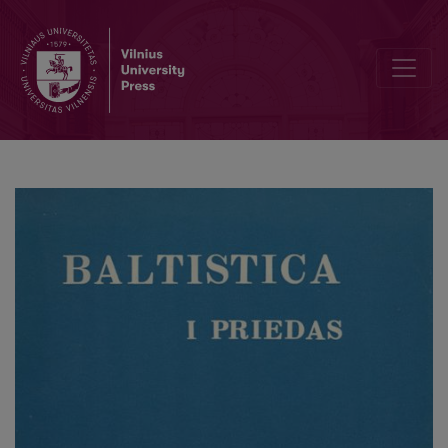
Dėl lietuvių kalbos tautosilabinių <i>an</i> tipo junginių pirmojo d