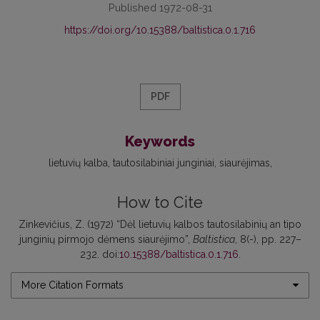
Published 1972-08-31
https://doi.org/10.15388/baltistica.0.1.716
PDF
Keywords
lietuvių kalba
tautosilabiniai junginiai
siaurėjimas
How to Cite
Zinkevičius, Z. (1972) “Dėl lietuvių kalbos tautosilabinių an tipo
junginių pirmojo dėmens siaurėjimo”,
Baltistica
, 8(-), pp. 227–
232. doi:
10.15388/baltistica.0.1.716
.
More Citation Formats