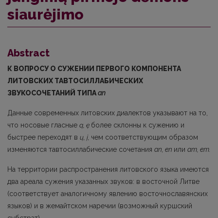
siaurėjimo
Abstract
К ВОПРОСУ О СУЖЕНИИ ПЕРВОГО КОМПОНЕНТА
ЛИТОВСКИХ ТАВТОСИЛЛАБИЧЕСКИХ
ЗВУКОСОЧЕТАНИЙ ТИПА
an
Данные современных литовских диалектов указывают на то,
что носовые гласные
ą, ę
более склонны к сужению и
быстрее переходят в
ų, į,
чем соответствующим образом
изме­няются тавтосиллабические сочетания
an, en
или
am, em.
На территории распространения литовского языка имеются
два ареала сужения ука­занных звуков: в восточной Литве
(соответствует аналогичному явлению восточнославянс­ких
языков) и в жемайтском наречии (возможный куршский
субстрат).