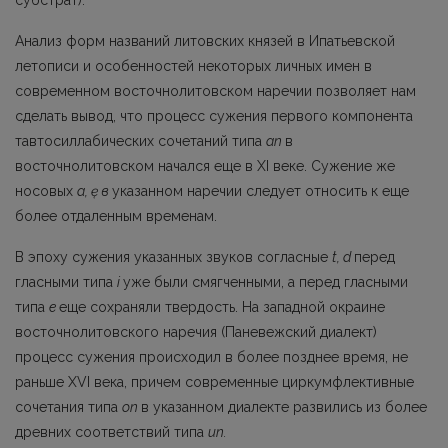
Анализ форм названий литовских князей в Ипатьевской
летописи и особенностей не­которых личных имен в
современном восточнолитовском наречии позволяет нам
сделать вывод, что процесс сужения первого компонента
тавтосиллабических сочетаний типа
an
в
восточнолитовском начался еще в XI веке. Сужение же
носовых
a, ę в
указанном наре­чии следует относить к еще
более отдаленным временам.
В эпоху сужения указанных звуков согласные
t, d
перед
гласными типа
i
уже были смягченными, а перед гласными
типа
e
еще сохраняли твердость. На западной окраине
восточнолитовского наречия (Паневежский диалект)
процесс су­жения происходил в более позднее время, не
раньше XVI века, причем современные циркумфлективные
сочетания типа
on
в указанном диалекте развились из более
древних соответс­твий типа
un.