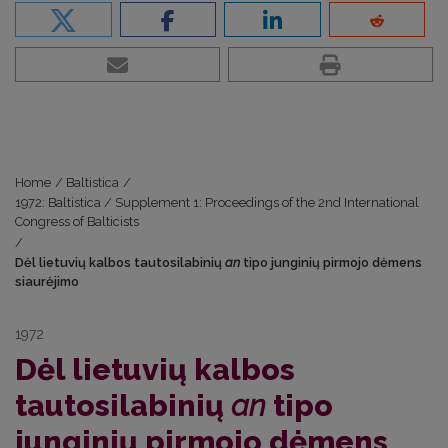
Home
/
Baltistica
/
1972: Baltistica / Supplement 1: Proceedings of the 2nd International
Congress of Balticists
/
Dėl lietuvių kalbos tautosilabinių
an
tipo junginių pirmojo dėmens
siaurėjimo
1972
Dėl lietuvių kalbos
tautosilabinių
an
tipo
junginių pirmojo dėmens