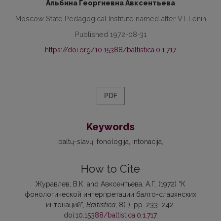
Альбина Георгиевна Авксентьева
Moscow State Pedagogical Institute named after V.I. Lenin
Published 1972-08-31
https://doi.org/10.15388/baltistica.0.1.717
PDF
Keywords
baltų-slavų
fonologija
intonacija
How to Cite
Журавлев, В.К. and Авксентьева, А.Г. (1972) “К
фонологической интерпретации балто-славянских
интонаций”,
Baltistica
, 8(-), pp. 233–242.
doi:
10.15388/baltistica.0.1.717
.