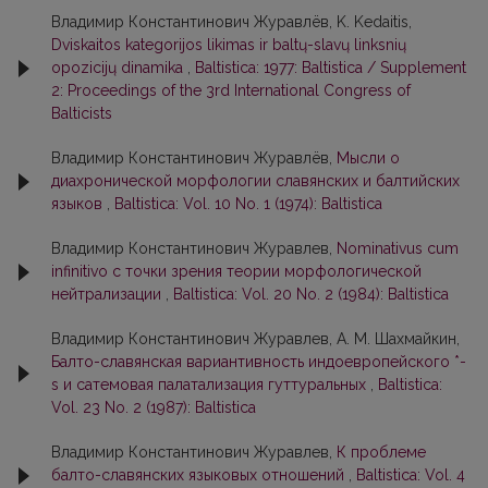
Владимир Константинович Журавлёв, K. Kedaitis,
Dviskaitos kategorijos likimas ir baltų-slavų linksnių
opozicijų dinamika
,
Baltistica: 1977: Baltistica / Supplement
2: Proceedings of the 3rd International Congress of
Balticists
Владимир Константинович Журавлёв,
Мысли о
диахронической морфологии славянских и балтийских
языков
,
Baltistica: Vol. 10 No. 1 (1974): Baltistica
Владимир Константинович Журавлев,
Nominativus cum
infinitivo с точки зрения теории морфологической
нейтрализации
,
Baltistica: Vol. 20 No. 2 (1984): Baltistica
Владимир Константинович Журавлев, А. М. Шахмайкин,
Балто-славянская вариантивность индоевропейского *-
s и сатемовая палатализация гуттуральных
,
Baltistica:
Vol. 23 No. 2 (1987): Baltistica
Владимир Константинович Журавлев,
К проблеме
балто-славянских языковых отношений
,
Baltistica: Vol. 4