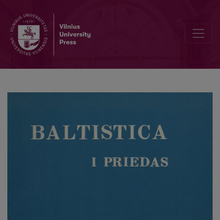
К фонологической интерпретации балто-славянских интонаци