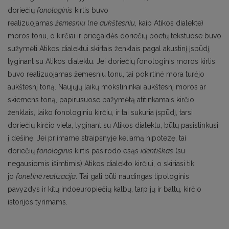
doriečių
fonologinis
kirtis buvo
realizuojamas
žemesniu
(ne
aukštesniu
, kaip Atikos dialekte)
moros tonu, o kirčiai ir priegaidės doriečių poetų tekstuose buvo
sužymėti Atikos dialektui skirtais ženklais pagal akustinį įspūdį,
lyginant su Atikos dialektu. Jei doriečių fonologinis moros kirtis
buvo realizuojamas žemesniu tonu, tai pokirtinė mora turėjo
aukštesnį toną. Naujųjų laikų mokslininkai aukštesnį moros ar
skiemens toną, papirusuose pažymėtą atitinkamais kirčio
ženklais, laiko fonologiniu kirčiu, ir tai sukuria įspūdį, tarsi
doriečių kirčio vieta, lyginant su Atikos dialektu, būtų pasislinkusi
į dešinę. Jei priimame straipsnyje keliamą hipotezę, tai
doriečių
fonologinis
kirtis pasirodo esąs
identiškas
(su
negausiomis išimtimis) Atikos dialekto kirčiui, o skiriasi tik
jo
fonetinė realizacija
. Tai gali būti naudingas tipologinis
pavyzdys ir kitų indoeuropiečių kalbų, tarp jų ir baltų, kirčio
istorijos tyrimams.