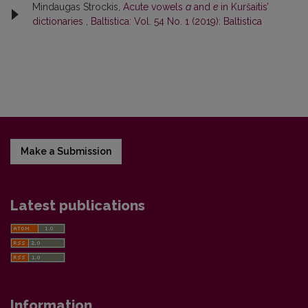
Mindaugas Strockis,
Acute vowels
a
and
e
in Kuršaitis’
dictionaries
,
Baltistica: Vol. 54 No. 1 (2019): Baltistica
Make a Submission
Latest publications
Information