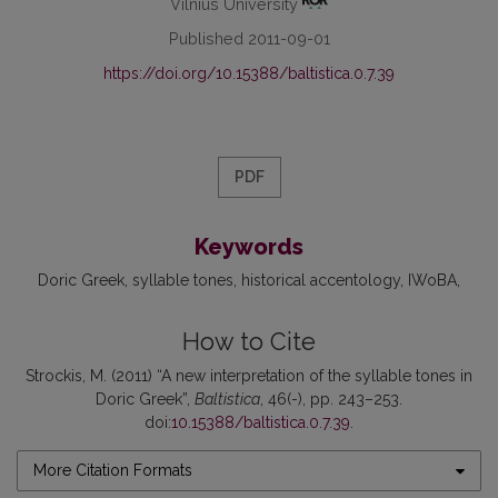
Vilnius University
Published 2011-09-01
https://doi.org/10.15388/baltistica.0.7.39
PDF
Keywords
Doric Greek
syllable tones
historical accentology
IWoBA
How to Cite
Strockis, M. (2011) “A new interpretation of the syllable tones in
Doric Greek”,
Baltistica
, 46(-), pp. 243–253.
doi:
10.15388/baltistica.0.7.39
.
More Citation Formats