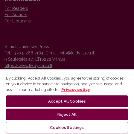
For Readers
For Authors
For Librarians
Vilnius University Press
Tel. +370 5 268 7184, E-mail:
info@leidykla.vu.lt
9 Saulėtekis av., LT10222 Vilnius
https://www.leidykla.vu.lt
By clicking “Accept All Cookies”, you agree to the storing of cookies
on your device to enhance site navigation, analyze site usage, and
Vilnius University Press platform and metadata are distributed by
assist in our marketing efforts.
Privacy policy
Creative Commons International License
.
Accept All Cookies
Reject All
Cookies Settings