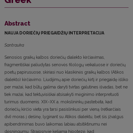
Abstract
NAUJA DORIEČIŲ PRIEGAIDŽIŲ INTERPRETACIJA
Santrauka
Senosios graikų kalbos doriečių dialekto kirčiavimas,
fragmentiškai paliudytas senovės filologų veikaluose ir doriečių
poetų papirusuose, skiriasi nuo klasikinės graikų kalbos (Atikos
dialekto) kirčiavimo. Liudijimų apie doriečių kirtį ir priegaidę išliko
per mažai, kad būtų galima daryti tvirtas galutines išvadas, bet ne
tiek mažai, kad tektųvisiškai atsisakyti mėginimo interpretuoti
turimus duomenis. XIX–XX a. mokslininkų pastebėta, kad
doriečių kirčio vieta yra tarsi pasislinkusi per vieną (retkarčiais
dvi) moras į dešinę, lyginant su Atikos dialektu, bet šis įžvalgus
apibendrinimas buvo laikomas labiau atsitiktinumu nei
dėsningumu. Straipsnyje keliama hipotezė, kad