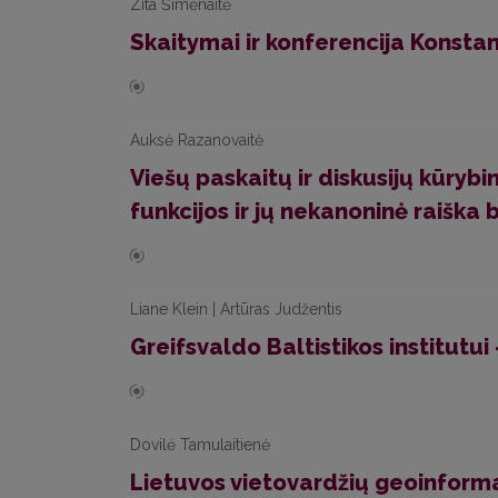
Zita Šimėnaitė
Skaitymai ir konferencija Konstan
Auksė Razanovaitė
Viešų paskaitų ir diskusijų kūryb
funkcijos ir jų nekanoninė raiška
Liane Klein | Artūras Judžentis
Greifsvaldo Baltistikos institutu
Dovilė Tamulaitienė
Lietuvos vietovardžių geoinfor