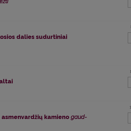
ė̃žti
sios dalies sudurtiniai
altai
ų asmenvardžių kamieno
gaud-