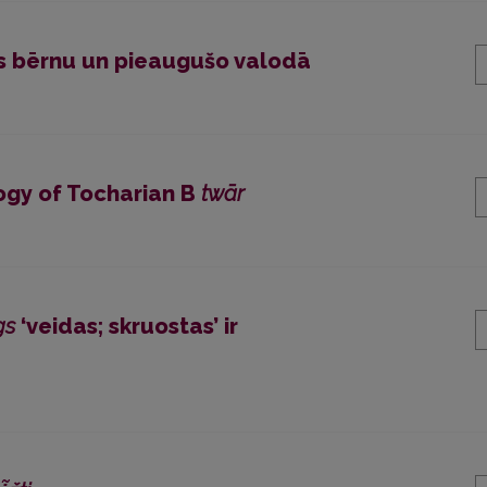
as bērnu un pieaugušo valodā
ogy of Tocharian B
twār
gs
‘veidas; skruostas’ ir