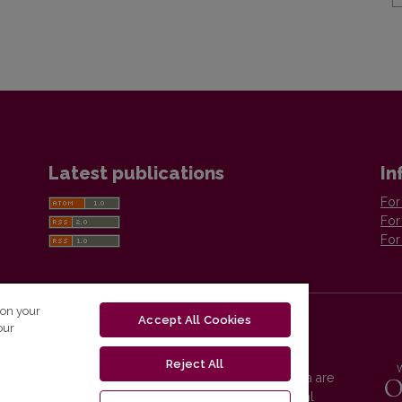
Latest publications
In
For
For
For
 on your
Accept All Cookies
our
Reject All
Vilnius University Press platform and metadata are
distributed by
Creative Commons International