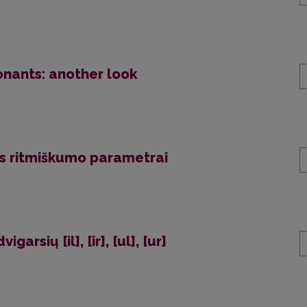
onants: another look
bos ritmiškumo parametrai
garsių [il], [ir], [ul], [ur]