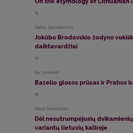
On the etymology of Lithuanian
l
Dalius Jarmalavičius
Jokūbo Brodovskio žodyno vokiško
daiktavardžiai
Ilja Lemeškin
Bazelio glosos prūsas ir Prahos b
Daiva Sinkevičiūtė
Dėl nesutrumpėjusių dvikamieni
variantų lietuvių kalboje