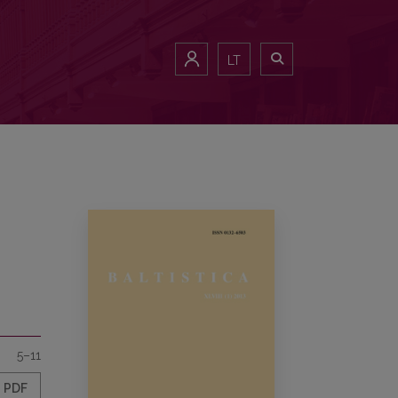
LT
5–11
PDF