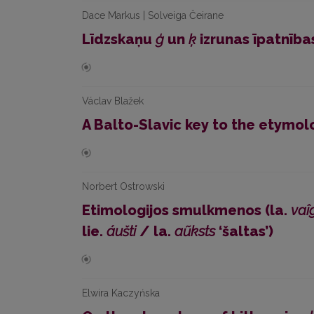
Dace Markus | Solveiga Čeirane
Līdzskaņu
ģ
un
ķ
izrunas īpatnīb
Václav Blažek
A Balto-Slavic key to the etymol
Norbert Ostrowski
Etimologijos smulkmenos (la.
vaî
lie.
áušti
/ la.
aũksts
‘šaltas’)
Elwira Kaczyńska