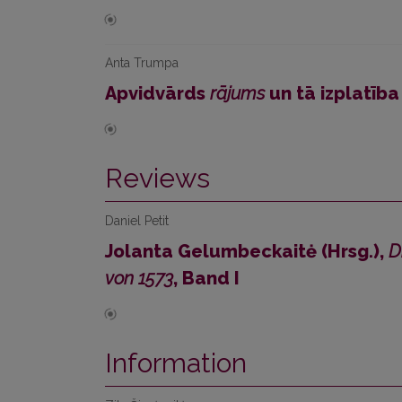
Anta Trumpa
Apvidvārds
rājums
un tā izplatība
Reviews
Daniel Petit
Jolanta Gelumbeckaitė (Hrsg.),
D
von 1573
, Band I
Information