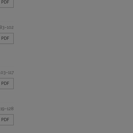
PDF
83–102
PDF
103–117
PDF
119–128
PDF