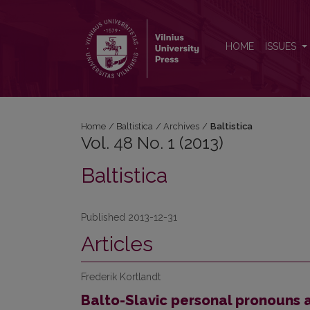
Vol. 48 No. 1 (2013): Baltistica
HOME
ISSUES
Home
/
Baltistica
/
Archives
/
Baltistica
Vol. 48 No. 1 (2013)
Baltistica
Published 2013-12-31
Articles
Frederik Kortlandt
Balto-Slavic personal pronouns 