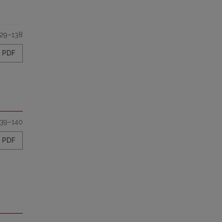
129–138
PDF
139–140
PDF