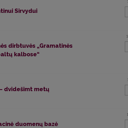
tinui Sirvydui
inės dirbtuvės „Gramatinės
 baltų kalbose“
i – dvidešimt metų
macinė duomenų bazė