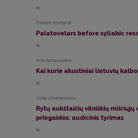
Frederik Kortlandt
Palatovelars before syllabic res
Asta Kazlauskienė
Kai kurie akustiniai lietuvių kal
Jolita Urbanavičienė
Rytų aukštaičių vilniškių mišriųjų dvi
priegaidės: audicinis tyrimas