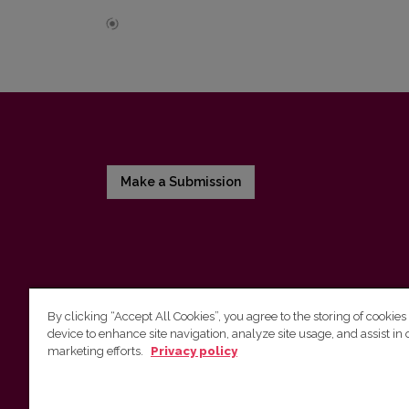
Make a Submission
By clicking “Accept All Cookies”, you agree to the storing of cookies
device to enhance site navigation, analyze site usage, and assist in 
Vilnius University Press
marketing efforts.
Privacy policy
Tel. +370 5 268 7184, E-mail:
info@leidykla.vu.lt
9 Saulėtekis av., LT10222 Vilnius
https://www.leidykla.vu.lt