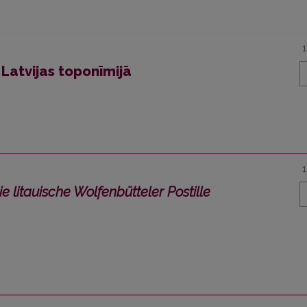
 Latvijas toponīmijā
ie litauische Wolfenbütteler Postille