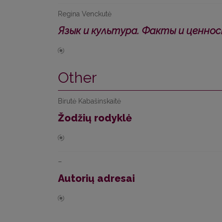
Regina Venckutė
Язык и культура. Факты и ценно
Other
Birutė Kabašinskaitė
Žodžių rodyklė
–
Autorių adresai