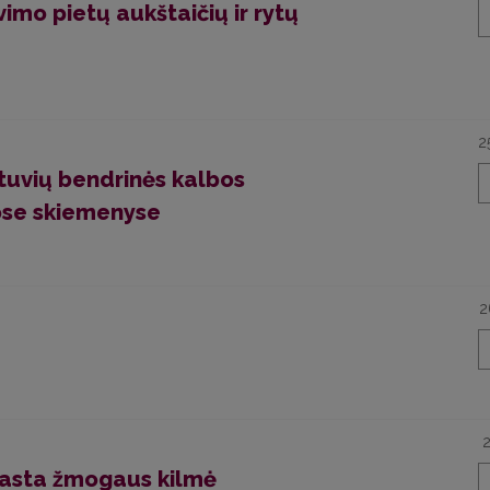
vimo pietų aukštaičių ir rytų
2
etuvių bendrinės kalbos
uose skiemenyse
2
rasta žmogaus kilmė