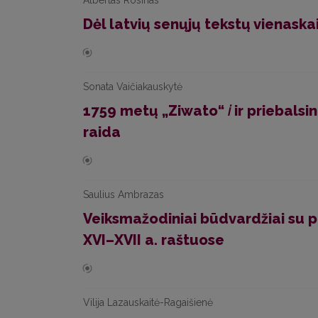
Albertas Rosinas
Dėl latvių senųjų tekstų vienaska
Sonata Vaičiakauskytė
1759 metų „Ziwato“
i
ir priebalsi
raida
Saulius Ambrazas
Veiksmažodiniai būdvardžiai su 
XVI–XVII a. raštuose
Vilija Lazauskaitė-Ragaišienė