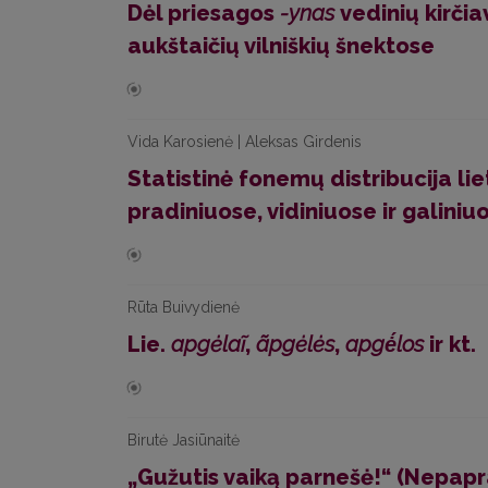
Dėl priesagos
-ynas
vedinių kirčia
aukštaičių vilniškių šnektose
Vida Karosienė | Aleksas Girdenis
Statistinė fonemų distribucija li
pradiniuose, vidiniuose ir galini
Rūta Buivydienė
Lie.
apgėlaĩ
,
ãpgėlės
,
apgė́los
ir kt.
Birutė Jasiūnaitė
„Gužutis vaiką parnešė!“ (Nepap