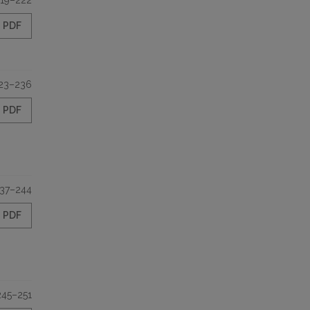
19–222
PDF
23–236
PDF
37–244
PDF
245–251