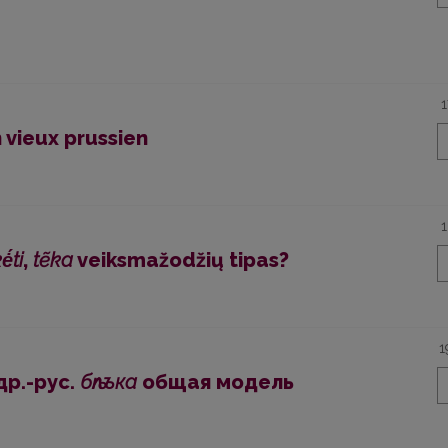
 vieux prussien
ė́ti
,
tẽka
veiksmažodžių tipas?
1
др.-рус.
бѣлъка
общая модель