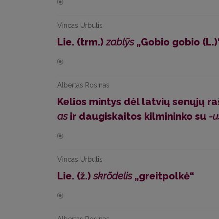
Vincas Urbutis
Lie. (trm.)
zablỹs
„Gobio gobio (L.)
Albertas Rosinas
Kelios mintys dėl latvių senųjų r
as
ir daugiskaitos kilmininko su
-u
Vincas Urbutis
Lie. (ž.)
skrõdelis
„greitpolkė“