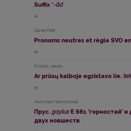
Suffix *
-ād
Daniel Petit
Pronoms neutres et règle SVO en
Erdvilas Jakulis
Ar prūsų kalboje egzistavo lie.
tek
Анатолий Непокупный
Прус.
gaylux
E 661 ‘горностай’ и 
двух новшеств