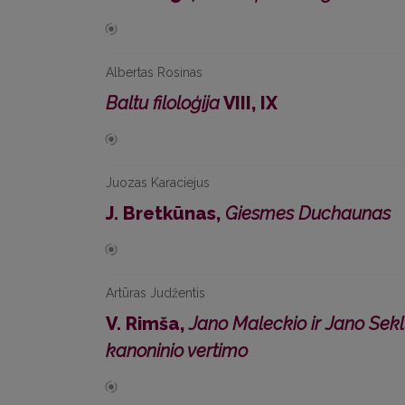
Albertas Rosinas
Baltu filoloģija
VIII, IX
Juozas Karaciejus
J. Bretkūnas,
Giesmes Duchaunas
Artūras Judžentis
V. Rimša,
Jano Maleckio ir Jano Sek
kanoninio vertimo