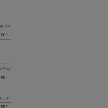
99–306
PDF
307–315
PDF
315–317
PDF