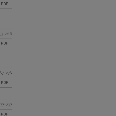
PDF
53–266
PDF
67–276
PDF
277–297
PDF