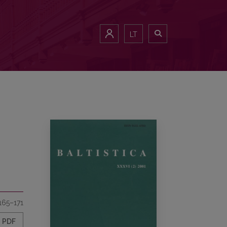
LT
165–171
PDF