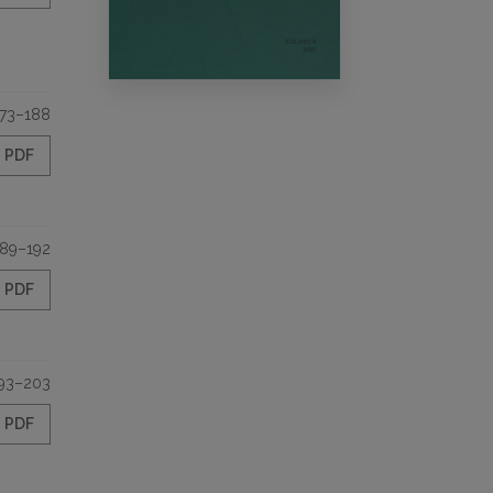
173–188
PDF
189–192
PDF
93–203
PDF