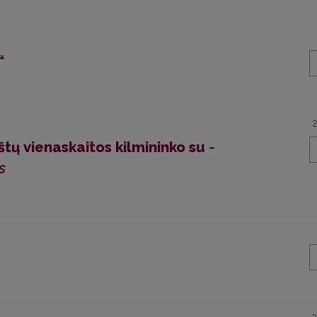
“
aštų vienaskaitos kilmininko su
-
s