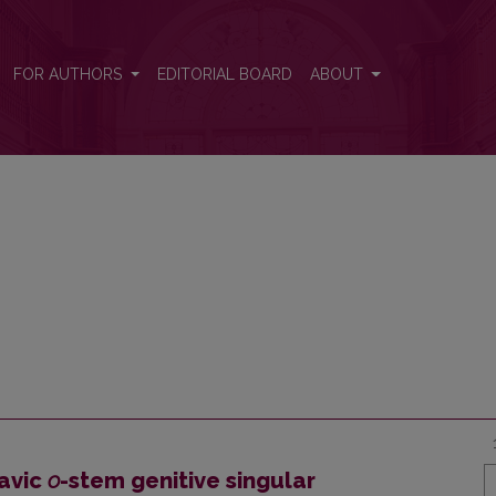
FOR AUTHORS
EDITORIAL BOARD
ABOUT
lavic
o
-stem genitive singular