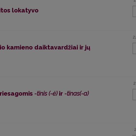
2
itos lokatyvo
2
nio kamieno daiktavardžiai ir jų
2
priesagomis
-tinis (-ė)
ir
-tinas(-a)