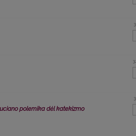
3
3
3
luciano polemika dėl katekizmo