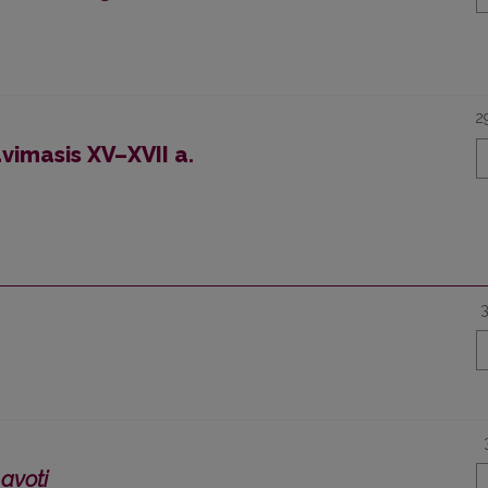
2
vimasis XV–XVII a.
avoti