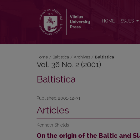
Vol. 36 No. 2 (2001): Baltistica
HOME
ISSUES
Home
/
Baltistica
/
Archives
/
Baltistica
Vol. 36 No. 2 (2001)
Baltistica
Published 2001-12-31
Articles
Kenneth Shields
On the origin of the Baltic and S