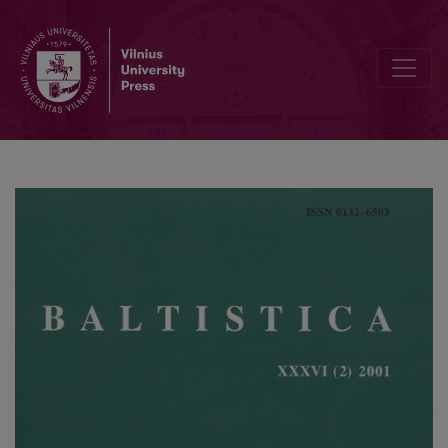
Žodžių rodyklė