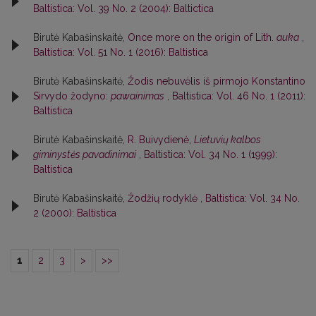
Baltistica: Vol. 39 No. 2 (2004): Baltictica
Birutė Kabašinskaitė,
Once more on the origin of Lith.
auka
,
Baltistica: Vol. 51 No. 1 (2016): Baltistica
Birutė Kabašinskaitė,
Žodis nebuvėlis iš pirmojo Konstantino
Sirvydo žodyno:
pawainimas
,
Baltistica: Vol. 46 No. 1 (2011):
Baltistica
Birutė Kabašinskaitė,
R. Buivydienė,
Lietuvių kalbos
giminystės pavadinimai
,
Baltistica: Vol. 34 No. 1 (1999):
Baltistica
Birutė Kabašinskaitė,
Žodžių rodyklė
,
Baltistica: Vol. 34 No.
2 (2000): Baltistica
1
2
3
>
>>