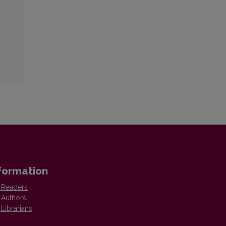
formation
 Readers
 Authors
 Librarians