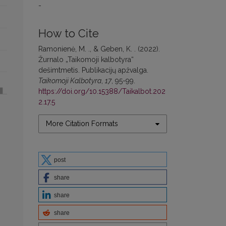
-
How to Cite
Ramonienė, M. ., & Geben, K. . (2022).
Žurnalo „Taikomoji kalbotyra“
dešimtmetis. Publikacijų apžvalga.
Taikomoji Kalbotyra
,
17
, 95-99.
https://doi.org/10.15388/Taikalbot.202
2.17.5
More Citation Formats
post
share
share
share