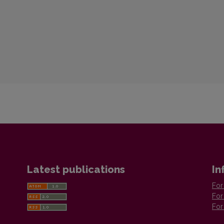
Latest publications
In
For
For
For