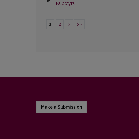
kalbotyra
1
2
>
>>
Make a Submission