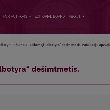
ijų apžvalga
FOR AUTHORS
EDITORIAL BOARD
ABOUT
kalbotyra
/
Žurnalo „Taikomoji kalbotyra“ dešimtmetis. Publikacijų apžval
lbotyra“ dešimtmetis.