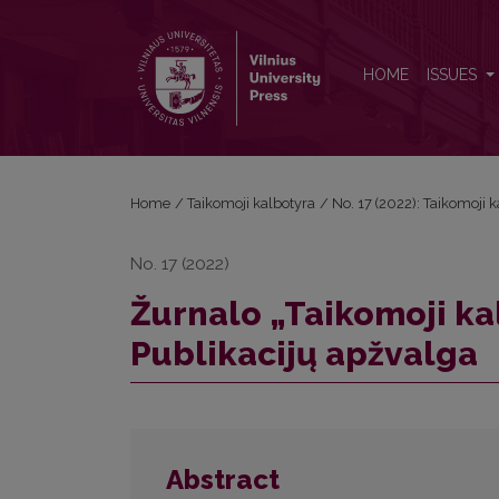
Žurnalo „Taikomoji kalbotyra“ dešimtmetis. Publikac
HOME
ISSUES
Home
/
Taikomoji kalbotyra
/
No. 17 (2022): Taikomoji 
No. 17 (2022)
Žurnalo „Taikomoji ka
Publikacijų apžvalga
Abstract