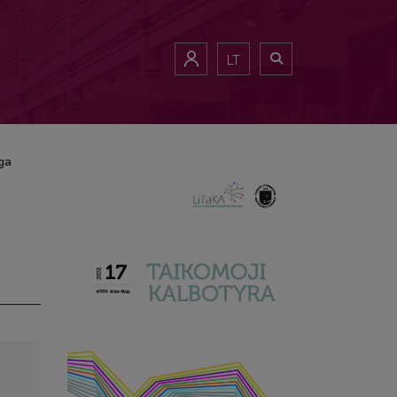
LT
ga