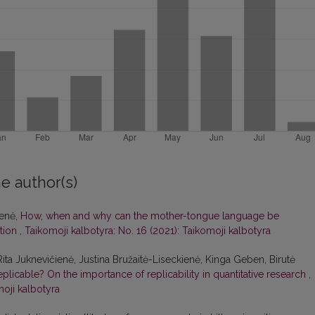
e author(s)
ienė,
How, when and why can the mother-tongue language be
ption
,
Taikomoji kalbotyra: No. 16 (2021): Taikomoji kalbotyra
Rita Juknevičienė, Justina Bružaitė-Liseckienė, Kinga Geben, Birutė
ot replicable? On the importance of replicability in quantitative research
,
moji kalbotyra