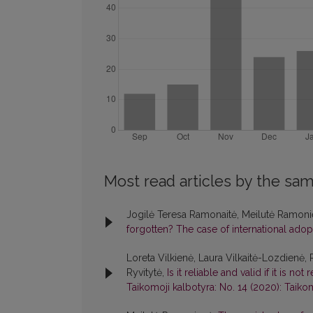
Most read articles by the sam
Jogilė Teresa Ramonaitė, Meilutė Ramon
forgotten? The case of international ado
Loreta Vilkienė, Laura Vilkaitė-Lozdienė, 
Ryvitytė,
Is it reliable and valid if it is n
Taikomoji kalbotyra: No. 14 (2020): Taiko