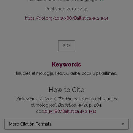
Published 2010-12-31
https://doi.org/10.15388/Baltistica.45.2.1514
PDF
Keywords
liaudies etimologija
lietuvių kalba
žodžių pakeitimas
How to Cite
Zinkevičius, Z. (2010) “Žodžių pakeitimas dėl liaudies
etimologijos”,
Baltistica
, 45(2), p. 284.
doi:
10.15388/Baltistica.45.2.1514
.
More Citation Formats