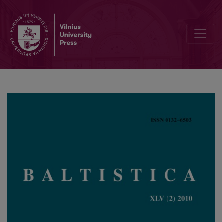
Žodžių pakeitimas dėl liaudies etimologijos