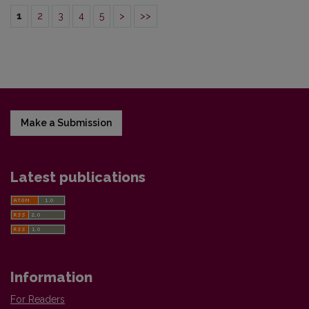
1
2
3
4
5
>
>>
Make a Submission
Latest publications
Information
For Readers