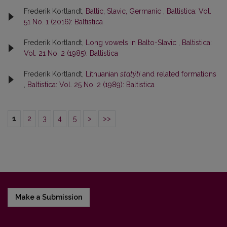
Frederik Kortlandt,
Baltic, Slavic, Germanic
,
Baltistica: Vol.
51 No. 1 (2016): Baltistica
Frederik Kortlandt,
Long vowels in Balto-Slavic
,
Baltistica:
Vol. 21 No. 2 (1985): Baltistica
Frederik Kortlandt,
Lithuanian
statýti
and related formations
,
Baltistica: Vol. 25 No. 2 (1989): Baltistica
1
2
3
4
5
>
>>
Make a Submission