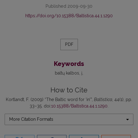
Published 2009-09-30
https://doi.org/10.15388/Baltistica.44.1.1290
PDF
Keywords
baltų kalbos
į
How to Cite
Kortlandt, F. (2009) “The Baltic word for ‘in’”,
Baltistica
, 44(1), pp.
33–35. doi:
10.15388/Baltistica.44.1.1290
.
More Citation Formats