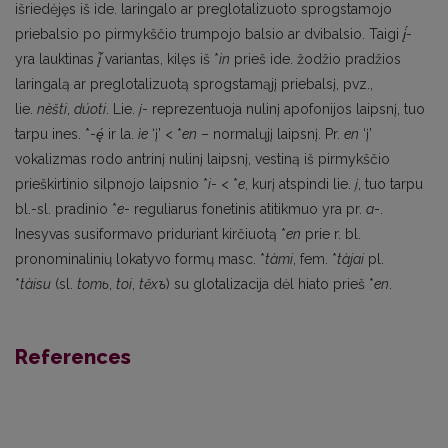
išriedėjęs iš ide. laringalo ar preglotalizuoto sprogstamojo
priebalsio po pirmykščio trumpojo balsio ar dvibalsio. Taigi
į́
-
yra lauktinas
į̃
variantas, kilęs iš *
in
prieš ide. žodžio pradžios
laringalą ar preglotalizuotą sprogstamąjį priebalsį, pvz.,
lie.
nèšti
,
dúoti
. Lie.
į
- reprezentuoja nulinį apofonijos laipsnį, tuo
tarpu ines. *-
ę́
ir la.
ìe
‘į’ < *
en
– normalųjį laipsnį. Pr.
en
‘į’
vokalizmas rodo antrinį nulinį laipsnį, vestiną iš pirmykščio
prieškirtinio silpnojo laipsnio *
i
- < *
e
, kurį atspindi lie.
į
, tuo tarpu
bl.-sl. pradinio *
e
- reguliarus fonetinis atitikmuo yra pr.
a
-.
Inesyvas susiformavo priduriant kirčiuotą *
en
prie r. bl.
pronominalinių lokatyvo formų masc. *
tàmi
, fem. *
tàjai
pl.
*
tàisu
(sl.
tomь
,
toi
,
t
ěxъ
) su glotalizacija dėl hiato prieš *
en
.
References