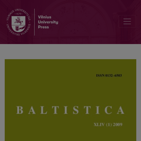
The Baltic word for ‘in’