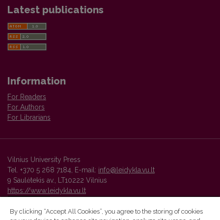
Latest publications
Information
For Readers
For Authors
For Librarians
Vilnius University Press
Tel. +370 5 268 7184, E-mail:
info@leidykla.vu.lt
9 Saulėtekis av., LT10222 Vilnius
https://www.leidykla.vu.lt
By clicking “Accept All Cookies”, you agree to the storing of cookies