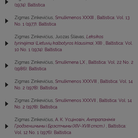
(1974): Baltistica
Zigmas Zinkevičius,
Smulkmenos XXXIII
,
Baltistica: Vol. 13
No. 1 (1977): Baltistica
Zigmas Zinkevičius, Juozas Šliavas,
Leksikos
tyrinėjimai
(
Lietuvių kalbotyros klausimai
, XIII)
,
Baltistica: Vol.
10 No. 1 (1974): Baltistica
Zigmas Zinkevičius,
Smulkmena LX
,
Baltistica: Vol. 22 No. 2
(1986): Baltistica
Zigmas Zinkevičius,
Smulkmenos XXXVIII
,
Baltistica: Vol. 14
No. 2 (1978): Baltistica
Zigmas Zinkevičius,
Smulkmenos XXXVII
,
Baltistica: Vol. 14
No. 2 (1978): Baltistica
Zigmas Zinkevičius,
А. К. Усцiновiч,
Антрапанiмiя
Гродзеншчыны i Брэстчыны (XIV–XVIII стст.)
,
Baltistica:
Vol. 12 No. 1 (1976): Baltistica