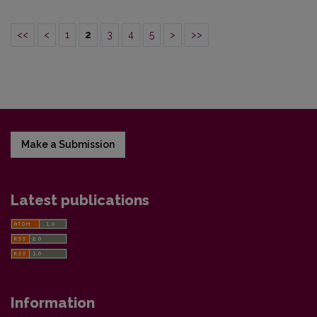
<<
<
1
2
3
4
5
>
>>
Make a Submission
Latest publications
Information