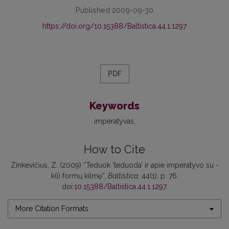
Published 2009-09-30
https://doi.org/10.15388/Baltistica.44.1.1297
PDF
Keywords
imperatyvas
How to Cite
Zinkevičius, Z. (2009) “Teduok ‘teduoda’ ir apie imperatyvo su -
k(i) formų kilmę”,
Baltistica
, 44(1), p. 76.
doi:
10.15388/Baltistica.44.1.1297
.
More Citation Formats