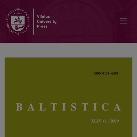
<i>Teduok</i> ‘teduoda’ ir apie imperatyvo su <i>-k(i)</i> formų ki