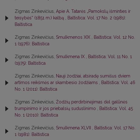
Zigmas Zinkevičius,
Apie A. Tatarės „Pamokslų išminties ir
teisybės“ (1851 m.) kalbą
,
Baltistica: Vol. 17 No. 2 (1981):
Baltistica
Zigmas Zinkevičius,
Smulkmenos XIX
,
Baltistica: Vol. 12 No.
1 (1976): Baltistica
Zigmas Zinkevičius,
Smulkmena IX
,
Baltistica: Vol. 11 No. 1
(1975): Baltistica
Zigmas Zinkevičius,
Nauji žodžiai, atsiradę sumišus dviem
artimos reikšmės ar skambesio žodžiams
,
Baltistica: Vol. 46
No. 1 (2011): Baltistica
Zigmas Zinkevičius,
Žodžių perdirbinėjimas dėl galūnės
trumpinimo ir jos priebalsių suduslinimo
,
Baltistica: Vol. 45
No. 1 (2010): Baltistica
Zigmas Zinkevičius,
Smulkmena XLVII
,
Baltistica: Vol. 17 No.
1 (1981): Baltistica