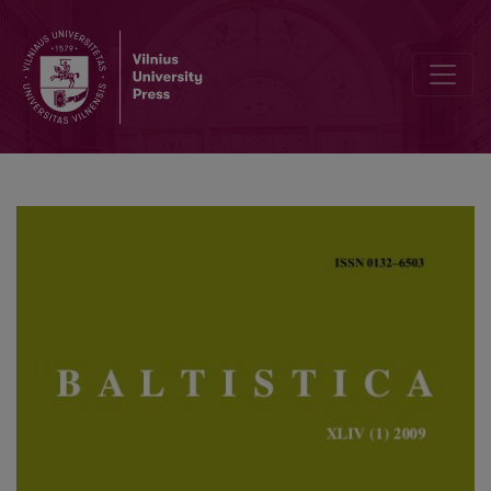
<i>Teduok</i> ‘teduoda’ ir apie imperatyvo su <i>-k(i)</i> formų ki