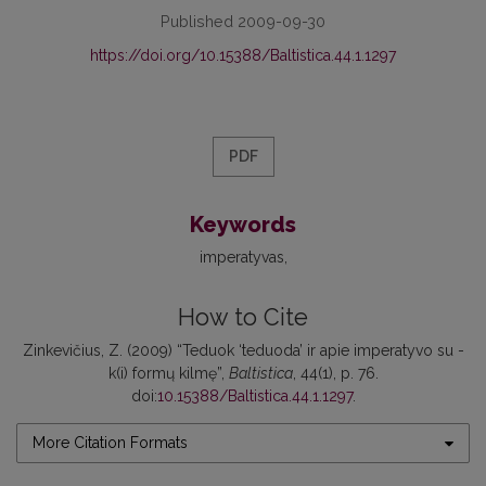
Published 2009-09-30
https://doi.org/10.15388/Baltistica.44.1.1297
PDF
Keywords
imperatyvas
How to Cite
Zinkevičius, Z. (2009) “Teduok ‘teduoda’ ir apie imperatyvo su -
k(i) formų kilmę”,
Baltistica
, 44(1), p. 76.
doi:
10.15388/Baltistica.44.1.1297
.
More Citation Formats