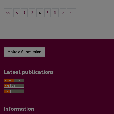
<<
<
2
3
4
5
6
>
>>
Make a Submission
Latest publications
Information