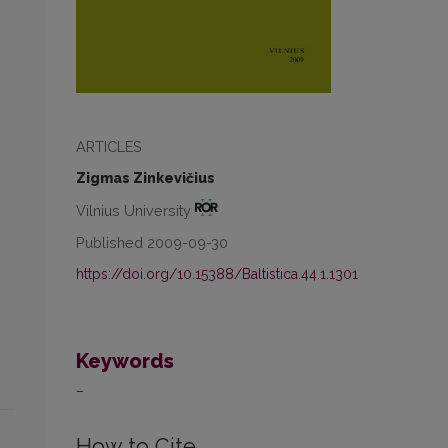
ARTICLES
Zigmas Zinkevičius
Vilnius University
Published 2009-09-30
https://doi.org/10.15388/Baltistica.44.1.1301
Keywords
–
How to Cite