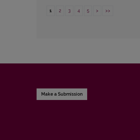
1
2
3
4
5
>
>>
Make a Submission