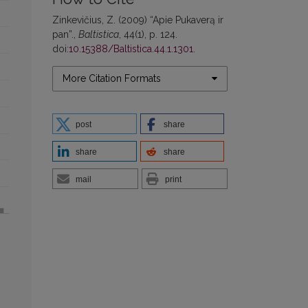
Zinkevičius, Z. (2009) “Apie Pukaverą ir
pan”.,
Baltistica
, 44(1), p. 124.
doi:
10.15388/Baltistica.44.1.1301
.
More Citation Formats
post
share
share
share
mail
print