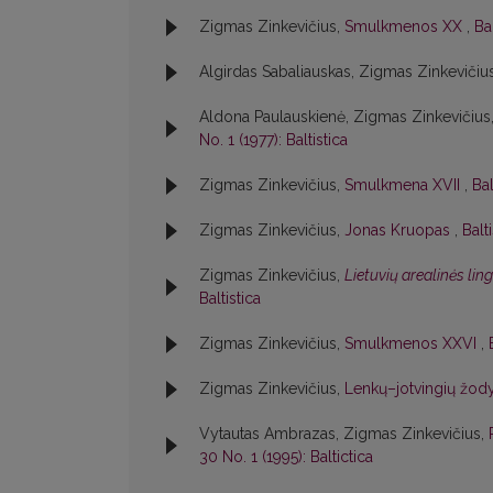
Zigmas Zinkevičius,
Smulkmenos XX
,
Bal
Algirdas Sabaliauskas, Zigmas Zinkevičiu
Aldona Paulauskienė, Zigmas Zinkevičius
No. 1 (1977): Baltistica
Zigmas Zinkevičius,
Smulkmena XVII
,
Bal
Zigmas Zinkevičius,
Jonas Kruopas
,
Balt
Zigmas Zinkevičius,
Lietuvių arealinės lin
Baltistica
Zigmas Zinkevičius,
Smulkmenos XXVI
,
Zigmas Zinkevičius,
Lenkų–jotvingių žody
Vytautas Ambrazas, Zigmas Zinkevičius,
30 No. 1 (1995): Baltictica