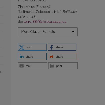
Zinkevičius, Z. (2009)
“Netimeras, Zebedenas ir kt”.,
Baltistica
,
44(1), p. 148.
doi:
10.15388/Baltistica.44.1.1304
.
More Citation Formats
post
share
share
share
mail
print