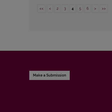
<<
<
2
3
4
5
6
>
>>
Make a Submission