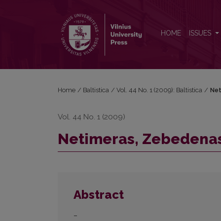
Netimeras, Zebedenas ir kt.
HOME
ISSUES
Home
/
Baltistica
/
Vol. 44 No. 1 (2009): Baltistica
/
Net
Vol. 44 No. 1 (2009)
Netimeras, Zebedenas 
Abstract
–