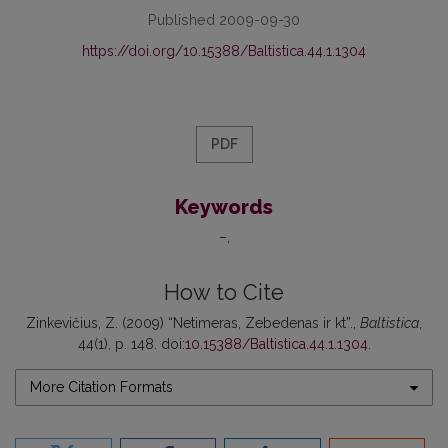
Published 2009-09-30
https://doi.org/10.15388/Baltistica.44.1.1304
PDF
Keywords
–
How to Cite
Zinkevičius, Z. (2009) “Netimeras, Zebedenas ir kt”.,
Baltistica
,
44(1), p. 148. doi:
10.15388/Baltistica.44.1.1304
.
More Citation Formats