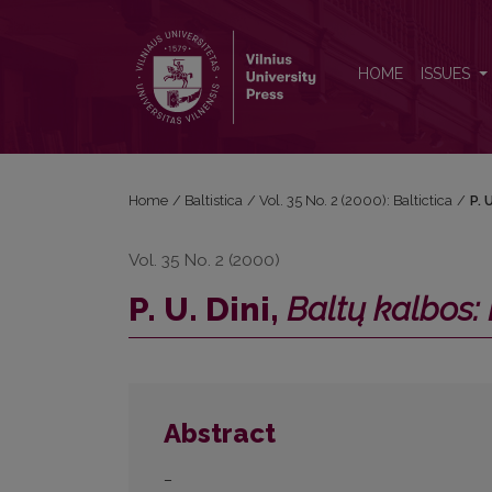
P. U. Dini, <i>Baltų kalbos: Lyginamoji istorija</i>
HOME
ISSUES
Home
/
Baltistica
/
Vol. 35 No. 2 (2000): Baltictica
/
P. 
Vol. 35 No. 2 (2000)
P. U. Dini,
Baltų kalbos: 
Abstract
–