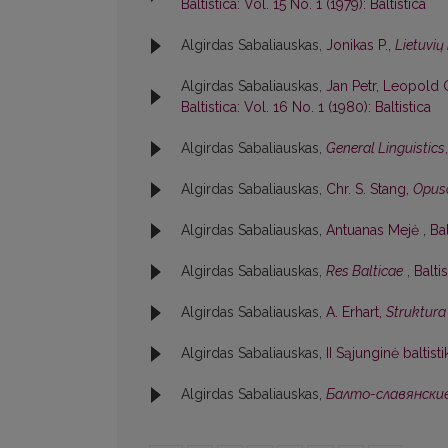
Baltistica: Vol. 15 No. 1 (1979): Baltistica
Algirdas Sabaliauskas,
Jonikas P.,
Lietuvių
Algirdas Sabaliauskas,
Jan Petr, Leopold G
Baltistica: Vol. 16 No. 1 (1980): Baltistica
Algirdas Sabaliauskas,
General Linguistics
Algirdas Sabaliauskas,
Chr. S. Stang,
Opusc
Algirdas Sabaliauskas,
Antuanas Mejė
,
Bal
Algirdas Sabaliauskas,
Res Balticae
,
Balti
Algirdas Sabaliauskas,
A. Erhart,
Struktura 
Algirdas Sabaliauskas,
II Sąjunginė baltis
Algirdas Sabaliauskas,
Балто-славянские