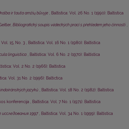
 kalba ir tauta amžių būvyje
,
Baltistica: Vol. 26 No. 1 (1990): Baltistica
eitler,
Bibliografický soupis vĕdeckých prací s přehledem jeho činnosti
,
, Vol. 15, No. 3
,
Baltistica: Vol. 16 No. 1 (1980): Baltistica
ula linguistica
,
Baltistica: Vol. 6 No. 2 (1970): Baltistica
tistica: Vol. 2 No. 2 (1966): Baltistica
stica: Vol. 31 No. 2 (1996): Baltictica
indoíránských jazyků
,
Baltistica: Vol. 18 No. 2 (1982): Baltistica
tikos konferencija
,
Baltistica: Vol. 7 No. 1 (1971): Baltistica
 исследования 1997
,
Baltistica: Vol. 34 No. 1 (1999): Baltistica