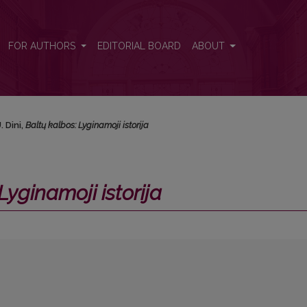
FOR AUTHORS
EDITORIAL BOARD
ABOUT
U. Dini,
Baltų kalbos: Lyginamoji istorija
Lyginamoji istorija