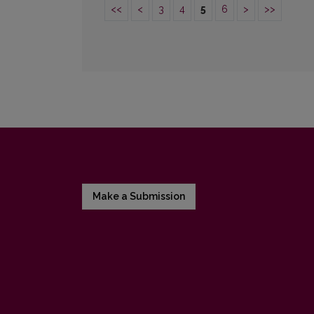
<<
<
3
4
5
6
>
>>
Make a Submission