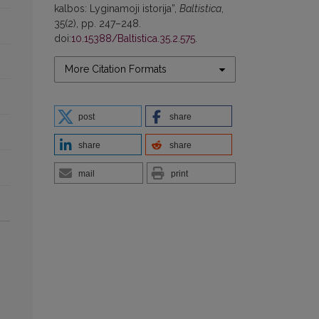
kalbos: Lyginamoji istorija”,
Baltistica
,
35(2), pp. 247–248.
doi:
10.15388/Baltistica.35.2.575
.
More Citation Formats
post
share
share
share
mail
print