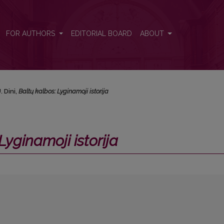
FOR AUTHORS
EDITORIAL BOARD
ABOUT
U. Dini,
Baltų kalbos: Lyginamoji istorija
Lyginamoji istorija