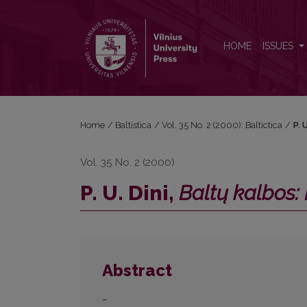
P. U. Dini, <i>Baltų kalbos: Lyginamoji istorija</i>
HOME
ISSUES
Home
/
Baltistica
/
Vol. 35 No. 2 (2000): Baltictica
/
P. 
Vol. 35 No. 2 (2000)
P. U. Dini,
Baltų kalbos: 
Abstract
–