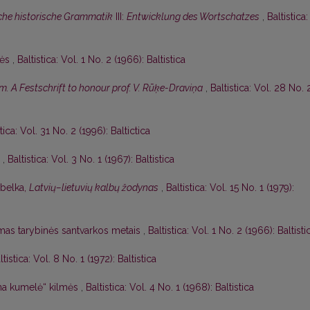
che historische Grammatik
III:
Entwicklung des Wortschatzes
,
Baltistica:
mės
,
Baltistica: Vol. 1 No. 2 (1966): Baltistica
 A Festschrift to honour prof. V. Rūķe-Draviņa
,
Baltistica: Vol. 28 No. 
stica: Vol. 31 No. 2 (1996): Baltictica
s
,
Baltistica: Vol. 3 No. 1 (1967): Baltistica
abelka,
Latvių–lietuvių kalbų žodynas
,
Baltistica: Vol. 15 No. 1 (1979):
jimas tarybinės santvarkos metais
,
Baltistica: Vol. 1 No. 2 (1966): Baltisti
ltistica: Vol. 8 No. 1 (1972): Baltistica
na kumelė“ kilmės
,
Baltistica: Vol. 4 No. 1 (1968): Baltistica