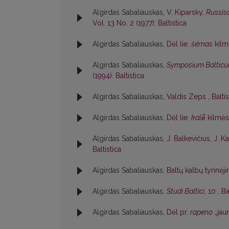
Algirdas Sabaliauskas,
V. Kiparsky,
Russis
Vol. 13 No. 2 (1977): Baltistica
Algirdas Sabaliauskas,
Dėl lie.
šérnas
kil
Algirdas Sabaliauskas,
Symposium Balticum.
(1994): Baltistica
Algirdas Sabaliauskas,
Valdis Zeps
,
Balti
Algirdas Sabaliauskas,
Dėl lie.
kalė̃
kilmė
Algirdas Sabaliauskas,
J. Balkevičius, J. K
Baltistica
Algirdas Sabaliauskas,
Baltų kalbų tyrinė
Algirdas Sabaliauskas,
Studi Baltici
, 10
,
Ba
Algirdas Sabaliauskas,
Dėl pr.
rapeno
„jau