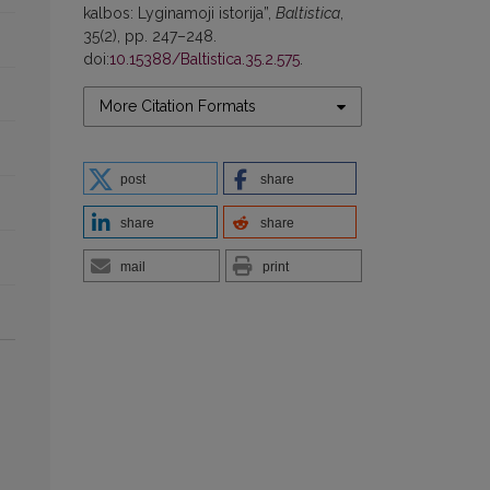
kalbos: Lyginamoji istorija”,
Baltistica
,
35(2), pp. 247–248.
doi:
10.15388/Baltistica.35.2.575
.
More Citation Formats
post
share
share
share
mail
print