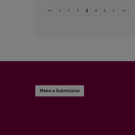
<<
<
1
2
3
4
5
>
>>
Make a Submission