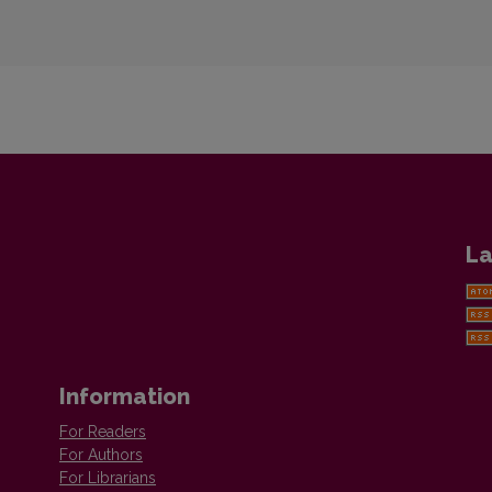
La
Information
For Readers
For Authors
For Librarians