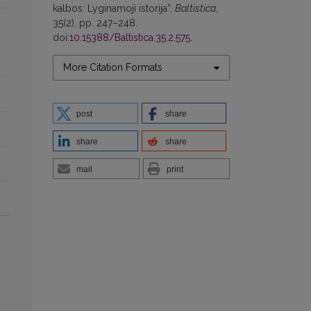
kalbos: Lyginamoji istorija”,
Baltistica
,
35(2), pp. 247–248.
doi:
10.15388/Baltistica.35.2.575
.
More Citation Formats
post
share
share
share
mail
print