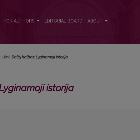
FOR AUTHORS
EDITORIAL BOARD
ABOUT
U. Dini,
Baltų kalbos: Lyginamoji istorija
Lyginamoji istorija