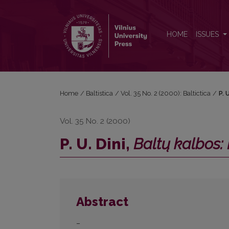
P. U. Dini, <i>Baltų kalbos: Lyginamoji istorija</i>
HOME
ISSUES
Home
/
Baltistica
/
Vol. 35 No. 2 (2000): Baltictica
/
P. 
Vol. 35 No. 2 (2000)
P. U. Dini,
Baltų kalbos: 
Abstract
–