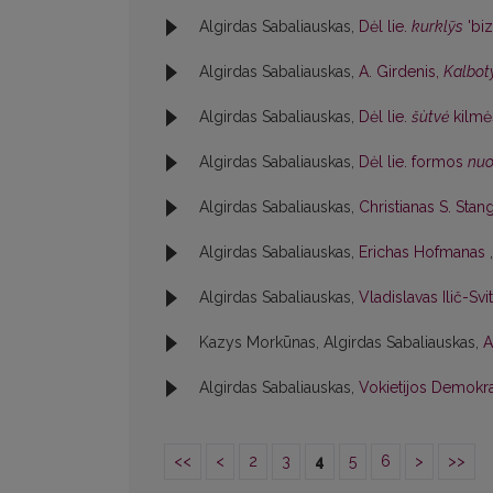
Algirdas Sabaliauskas,
Dėl lie.
kurklỹs
'bi
Algirdas Sabaliauskas,
A. Girdenis,
Kalbot
Algirdas Sabaliauskas,
Dėl lie.
šùtvė
kilm
Algirdas Sabaliauskas,
Dėl lie. formos
nu
Algirdas Sabaliauskas,
Christianas S. Sta
Algirdas Sabaliauskas,
Erichas Hofmanas
Algirdas Sabaliauskas,
Vladislavas Ilič-Sv
Kazys Morkūnas, Algirdas Sabaliauskas,
A
Algirdas Sabaliauskas,
Vokietijos Demokra
<<
<
2
3
4
5
6
>
>>