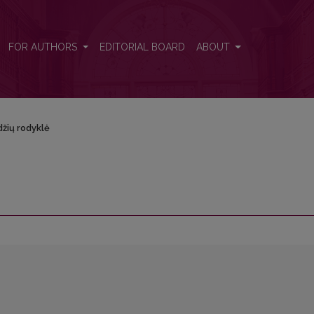
FOR AUTHORS
EDITORIAL BOARD
ABOUT
žių rodyklė