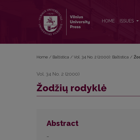
Žodžių rodyklė
HOME
ISSUES
Home
/
Baltistica
/
Vol. 34 No. 2 (2000): Baltistica
/
Žod
Vol. 34 No. 2 (2000)
Žodžių rodyklė
Abstract
–