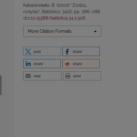
Kabašinskaitė, B. (2000) “Žodžių
rodyklė”,
Baltistica
, 34(2), pp. 286–288.
doi:
10.15388/baltistica.34.2.506
.
More Citation Formats
post
share
share
share
mail
print