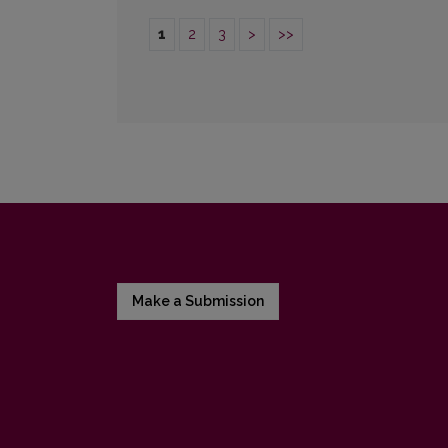
1
2
3
>
>>
Make a Submission