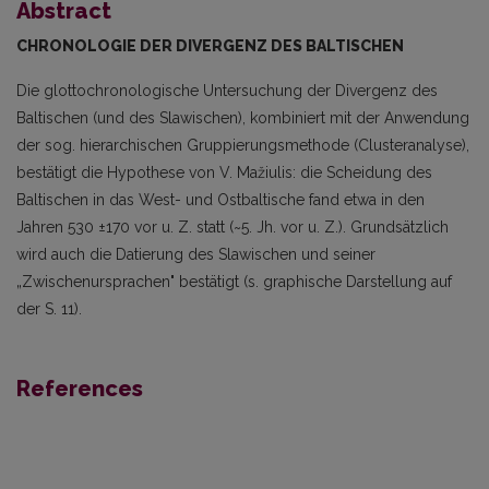
Abstract
CHRONOLOGIE DER DIVERGENZ DES BALTISCHEN
Die glottochronologische Untersuchung der Divergenz des
Baltischen (und des Slawischen), kombiniert mit der Anwendung
der sog. hierarchischen Gruppierungsmethode (Clusteranalyse),
bestätigt die Hypothese von V. Mažiulis: die Scheidung des
Baltischen in das West- und Ostbal­tische fand etwa in den
Jahren 530 ±170 vor u. Z. statt (~5. Jh. vor u. Z.). Grundsätzlich
wird auch die Datierung des Slawischen und seiner
„Zwischenursprachen" bestätigt (s. graphische Dar­stellung auf
der S. 11).
References