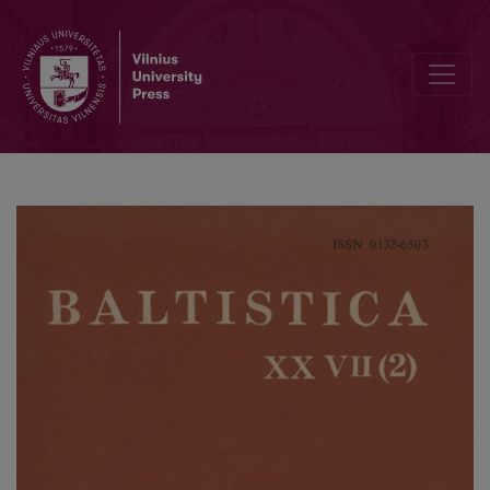
Baltų kalbų divergencinė chronologija