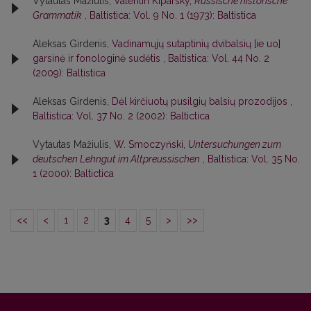
Vytautas Mažiulis,
Valentin Kiparsky,
Russische historische
Grammatik
,
Baltistica: Vol. 9 No. 1 (1973): Baltistica
Aleksas Girdenis,
Vadinamųjų sutaptinių dvibalsių [ie uo]
garsinė ir fonologinė sudėtis
,
Baltistica: Vol. 44 No. 2
(2009): Baltistica
Aleksas Girdenis,
Dėl kirčiuotų pusilgių balsių prozodijos
,
Baltistica: Vol. 37 No. 2 (2002): Baltictica
Vytautas Mažiulis,
W. Smoczyński,
Untersuchungen zum
deutschen Lehngut im Altpreussischen
,
Baltistica: Vol. 35 No.
1 (2000): Baltictica
<<
<
1
2
3
4
5
>
>>