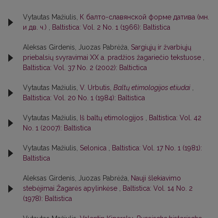
Vytautas Mažiulis,
К балто-славянской форме датива (мн.
и дв. ч.)
,
Baltistica: Vol. 2 No. 1 (1966): Baltistica
Aleksas Girdenis, Juozas Pabrėža,
Sargiųjų ir žvarbiųjų
priebalsių svyravimai XX a. pradžios žagariečio tekstuose
,
Baltistica: Vol. 37 No. 2 (2002): Baltictica
Vytautas Mažiulis,
V. Urbutis,
Baltų etimologijos etiudai
,
Baltistica: Vol. 20 No. 1 (1984): Baltistica
Vytautas Mažiulis,
Iš baltų etimologijos
,
Baltistica: Vol. 42
No. 1 (2007): Baltistica
Vytautas Mažiulis,
Selonica
,
Baltistica: Vol. 17 No. 1 (1981):
Baltistica
Aleksas Girdenis, Juozas Pabrėža,
Nauji šlekiavimo
stebėjimai Žagarės apylinkėse
,
Baltistica: Vol. 14 No. 2
(1978): Baltistica