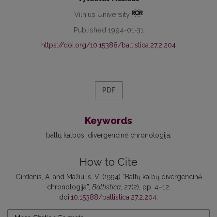
Vilnius University
Published 1994-01-31
https://doi.org/10.15388/baltistica.27.2.204
PDF
Keywords
baltų kalbos
divergencinė chronologija
How to Cite
Girdenis, A. and Mažiulis, V. (1994) “Baltų kalbų divergencinė
chronologija”,
Baltistica
, 27(2), pp. 4–12.
doi:
10.15388/baltistica.27.2.204
.