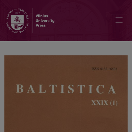
Manfred Mayrhofer, <i>Etymologisches Wörterbuch des Altindoari