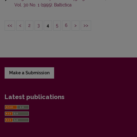
Vol. 30 No. 1 (1995): Baltictica
<<
<
2
3
4
5
6
>
>>
Make a Submission
Latest publications