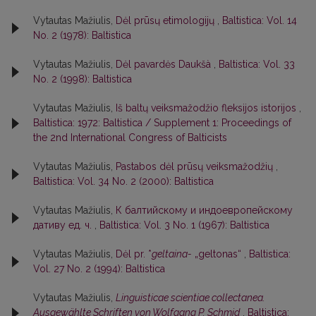
Vytautas Mažiulis,
Dėl prūsų etimologijų
,
Baltistica: Vol. 14
No. 2 (1978): Baltistica
Vytautas Mažiulis,
Dėl pavardės Daukšà
,
Baltistica: Vol. 33
No. 2 (1998): Baltistica
Vytautas Mažiulis,
Iš baltų veiksmažodžio fleksijos istorijos
,
Baltistica: 1972: Baltistica / Supplement 1: Proceedings of
the 2nd International Congress of Balticists
Vytautas Mažiulis,
Pastabos dėl prūsų veiksmažodžių
,
Baltistica: Vol. 34 No. 2 (2000): Baltistica
Vytautas Mažiulis,
К балтийскому и индоевропейскому
дативу ед. ч.
,
Baltistica: Vol. 3 No. 1 (1967): Baltistica
Vytautas Mažiulis,
Dėl pr. *
geltaina-
„geltonas“
,
Baltistica:
Vol. 27 No. 2 (1994): Baltistica
Vytautas Mažiulis,
Linguisticae scientiae collectanea.
Ausgewählte Schriften von Wolfgang P. Schmid
,
Baltistica: