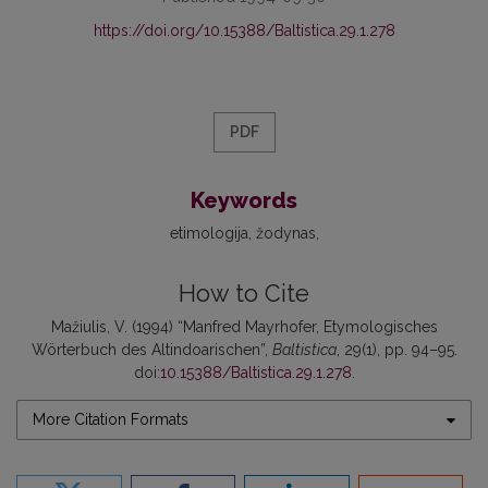
https://doi.org/10.15388/Baltistica.29.1.278
PDF
Keywords
etimologija
žodynas
How to Cite
Mažiulis, V. (1994) “Manfred Mayrhofer, Etymologisches
Wörterbuch des Altindoarischen”,
Baltistica
, 29(1), pp. 94–95.
doi:
10.15388/Baltistica.29.1.278
.
More Citation Formats