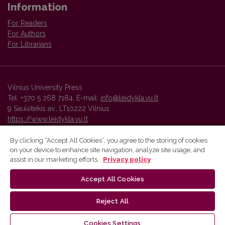
Information
For Readers
For Authors
For Librarians
Vilnius University Press
Tel. +370 5 268 7184, E-mail:
info@leidykla.vu.lt
9 Saulėtekis av., LT10222 Vilnius
https://www.leidykla.vu.lt
By clicking “Accept All Cookies”, you agree to the storing of cookies
on your device to enhance site navigation, analyze site usage, and
Vilnius University Press platform and metadata are distributed by
assist in our marketing efforts.
Privacy policy
Creative Commons International License
.
Accept All Cookies
Reject All
Cookies Settings