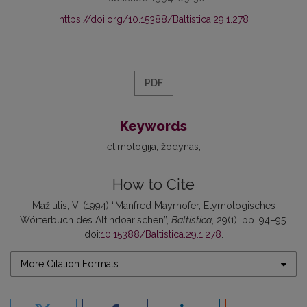
https://doi.org/10.15388/Baltistica.29.1.278
PDF
Keywords
etimologija
žodynas
How to Cite
Mažiulis, V. (1994) “Manfred Mayrhofer, Etymologisches
Wörterbuch des Altindoarischen”,
Baltistica
, 29(1), pp. 94–95.
doi:
10.15388/Baltistica.29.1.278
.
More Citation Formats