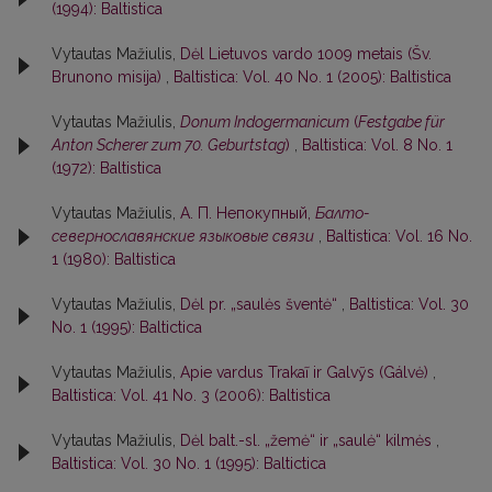
(1994): Baltistica
Vytautas Mažiulis,
Dėl Lietuvos vardo 1009 metais (Šv.
Brunono misija)
,
Baltistica: Vol. 40 No. 1 (2005): Baltistica
Vytautas Mažiulis,
Donum Indogermanicum
(
Festgabe für
Anton Scherer zum 70. Geburtstag
)
,
Baltistica: Vol. 8 No. 1
(1972): Baltistica
Vytautas Mažiulis,
А. П. Непокупный,
Балто-
севернославянские языковые связи
,
Baltistica: Vol. 16 No.
1 (1980): Baltistica
Vytautas Mažiulis,
Dėl pr. „saulės šventė“
,
Baltistica: Vol. 30
No. 1 (1995): Baltictica
Vytautas Mažiulis,
Apie vardus Trakaĩ ir Galvỹs (Gálvė)
,
Baltistica: Vol. 41 No. 3 (2006): Baltistica
Vytautas Mažiulis,
Dėl balt.-sl. „žemė“ ir „saulė“ kilmės
,
Baltistica: Vol. 30 No. 1 (1995): Baltictica