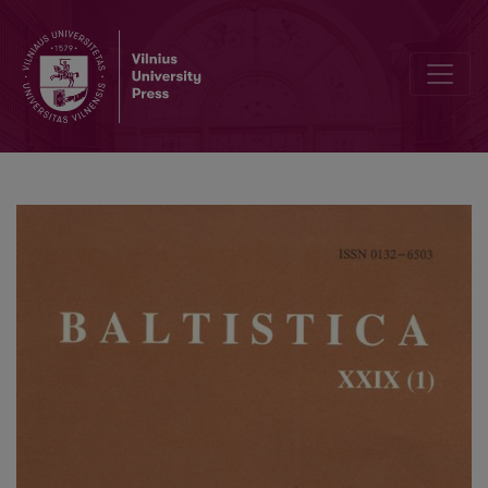
Manfred Mayrhofer, <i>Etymologisches Wörterbuch des Altindoari