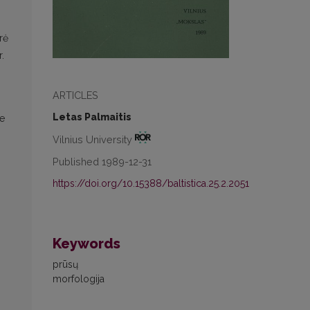
rė
.
ARTICLES
Letas Palmaitis
ie
Vilnius University
Published 1989-12-31
https://doi.org/10.15388/baltistica.25.2.2051
Keywords
prūsų
morfologija