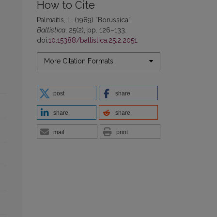
How to Cite
Palmaitis, L. (1989) “Borussica”,
Baltistica
, 25(2), pp. 126–133.
doi:
10.15388/baltistica.25.2.2051
.
More Citation Formats
post
share
share
share
mail
print