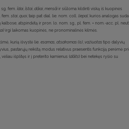
 sg. fem.
īdai
,
īstai
,
dāiai
,
mensāi
ir siūloma kil­dinti viską iš kuopinės
. fem.
stai
,
quoi
,
taip pat dial. lie. nom. coll.
liepaĩ,
kurios analogas suda
 kal­bose, atspindėtą ir pron. lo. nom. sg., pl. fem. = nom.-acc. pl. neutr
ai)
irgi laikomas kuopinės, ne pronominalinės kilmės.
kšmė, kurią išvystė lie.
esamas, atsakomas (is)
,
važiuotas
tipo dalyvių
yvius, pastarųjų reikštą modus relativus praesentis funkciją perėmė pr
,
vėliau išplitęs ir į preterito kamienus (
dāits
)
bei netekęs ryšio su