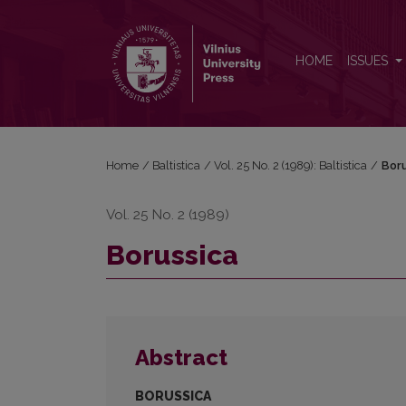
Borussica
HOME
ISSUES
Home
/
Baltistica
/
Vol. 25 No. 2 (1989): Baltistica
/
Bor
Vol. 25 No. 2 (1989)
Borussica
Abstract
BORUSSICA