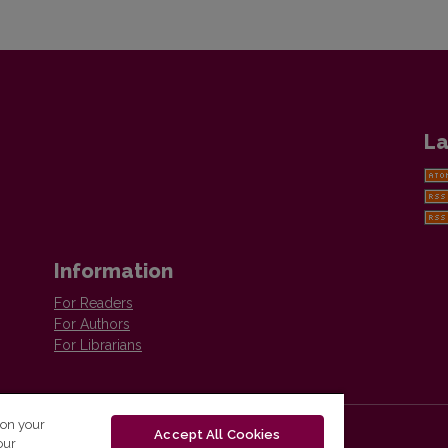
La
Information
For Readers
For Authors
For Librarians
 on your
Accept All Cookies
our