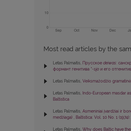
Most read articles by the sam
Letas Palmaitis,
Прусское
deiwas
: санс
формант генитива *
-si̯o
и его отгенити
Letas Palmaitis,
Veiksmažodžio gramatinės
Letas Palmaitis,
Indo-European masdar as
Baltistica
Letas Palmaitis,
Asmeniniai įvardžiai ir bo
medžiaga)
,
Baltistica: Vol. 10 No. 1 (1974):
Letas Palmaitis,
Why does Baltic have the