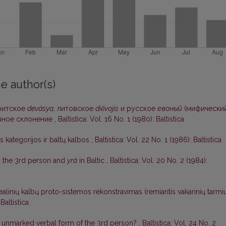
e author(s)
критское
devásya
, литовское
diẽvojis
и русское
евоный
(мифически
вное склонение
,
Baltistica: Vol. 16 No. 1 (1980): Baltistica
 kategorijos ir baltų kalbos
,
Baltistica: Vol. 22 No. 1 (1986): Baltistica
 the 3rd person and
yrà
in Baltic
,
Baltistica: Vol. 20 No. 2 (1984):
realinių kalbų proto-sistemos rekonstravimas (remiantis vakarinių tarmi
 Baltistica
 unmarked verbal form of the 3rd person?
,
Baltistica: Vol. 24 No. 2