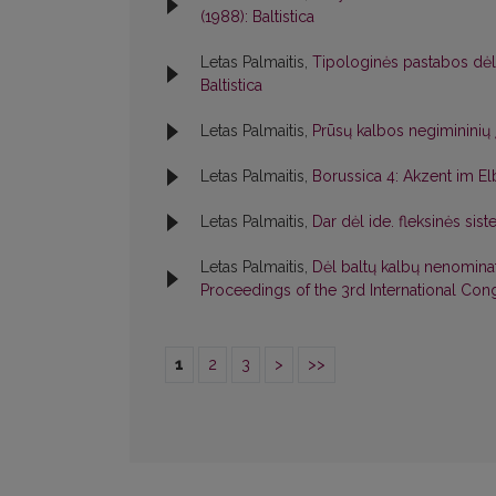
(1988): Baltistica
Letas Palmaitis,
Tipologinės pastabos dėl
Baltistica
Letas Palmaitis,
Prūsų kalbos negimininių
Letas Palmaitis,
Borussica 4: Akzent im E
Letas Palmaitis,
Dar dėl ide. fleksinės si
Letas Palmaitis,
Dėl baltų kalbų nenominat
Proceedings of the 3rd International Congr
1
2
3
>
>>