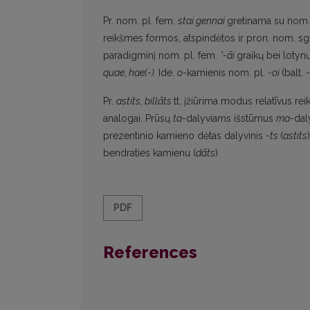
Pr. nom. pl. fem.
stai gennai
gretinama su nom.
reikšmes formos, atspindėtos ir pron. nom. sg
paradigminį nom. pl. fem.
*-āi
graikų bei lotynų
quae
,
hae(-).
Ide.
o
-kamienis nom. pl.
-oi
(balt.
-
Pr.
astits, billāts
tt. įžiūrima modus relatīvus rei
analogai. Prūsų
ta
-dalyviams išstūmus
ma
-dal
prezentinio kamieno dėtas dalyvinis
-ts
(
astits
)
bendraties kamienu (
dāts
)
.
PDF
References