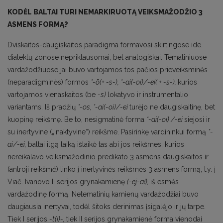
KODĖL BALTAI TURI NEMARKIRUOTĄ VEIKSMAŽODŽIO 3
ASMENS FORMĄ?
Dviskaitos-daugiskaitos paradigma formavosi skirtingose ide.
dialektų zonose nepriklausomai, bet analogiškai. Tematiniuose
vardažodžiuose jai buvo vartojamos tos pačios prieveiksminės
(neparadigminės) formos
*-ō(+
-s-), *-ai(-oi)/-ei( + -s-),
kurios
vartojamos vienaskaitos (be
-s)
lokatyvo ir instrumentalio
variantams. Iš pradžių
*-os, *-ai(-oi)/-ei
turėjo ne daugiskaitinę, bet
kuopinę reikšmę. Be to, nesigmatinė forma
*-ai(-oi) /-ei
siejosi ir
su inertyvine („inaktyvine“) reikšme. Pasirinkę vardininkui formą
*-
ai/-ei,
baltai ilgą laiką išlaikė tas abi jos reikšmes, kurios
nereikalavo veiksmažodinio predikato 3 asmens daugiskaitos ir
(antroji reikšmė) linko į inertyvinės reikšmės 3 asmens formą, t.y. į
Viač. Ivanovo II serijos grynakamienę
(-ej-a!),
iš esmės
vardažodinę formą. Netematinių kamienų vardažodžiai buvo
daugiausia inertyvai, todėl šitoks derini­mas įsigalėjo ir jų tarpe.
Tiek I serijos
-t(i)-,
tiek II serijos grynakamienė forma vienodai