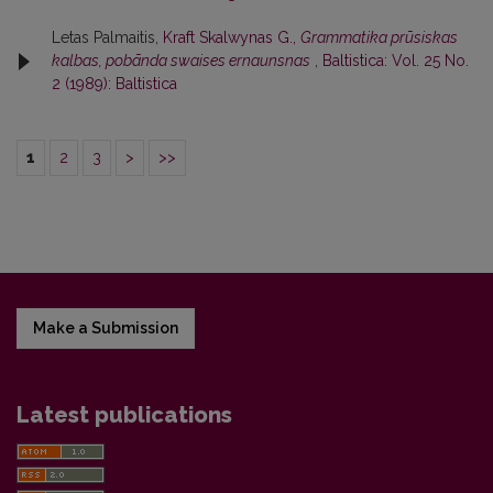
Letas Palmaitis,
Kraft Skalwynas G.,
Grammatika prūsiskas
kalbas, pobānda swaises ernaunsnas
,
Baltistica: Vol. 25 No.
2 (1989): Baltistica
1
2
3
>
>>
Make a Submission
Latest publications