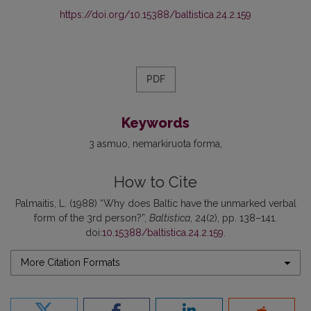
https://doi.org/10.15388/baltistica.24.2.159
PDF
Keywords
3 asmuo
nemarkiruota forma
How to Cite
Palmaitis, L. (1988) “Why does Baltic have the unmarked verbal
form of the 3rd person?”,
Baltistica
, 24(2), pp. 138–141.
doi:
10.15388/baltistica.24.2.159
.
More Citation Formats