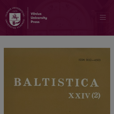
Why does Baltic have the unmarked verbal form of the 3rd person