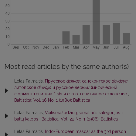
Most read articles by the same author(s)
Letas Palmaitis,
Прусское
deiwas
: санскритское
devásya
,
литовское
diẽvojis
и русское
евоный
(мифический
формант генитива *
-si̯o
и его отгенитивное склонение
,
Baltistica: Vol. 16 No. 1 (1980): Baltistica
Letas Palmaitis,
Veiksmažodžio gramatinės kategorijos ir
baltų kalbos
,
Baltistica: Vol. 22 No. 1 (1986): Baltistica
Letas Palmaitis,
Indo-European masdar as the 3rd person