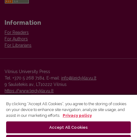
Information
For Readers
For Authors
For Librarians
Vilnius University Press
Tel. +370 5 268 7184, E-mail:
info@leidykla.vu.lt
9 Saulėtekis av., LT10222 Vilnius
https://www.leidykla.vu.lt
By clicking “Accept All Cookies”, you agree to the storing of cookies
on your device to enhance site navigation, analyze site usage, and
Vilnius University Press platform and metadata are distributed by
assist in our marketing efforts.
Privacy policy
Creative Commons International License
.
Accept All Cookies