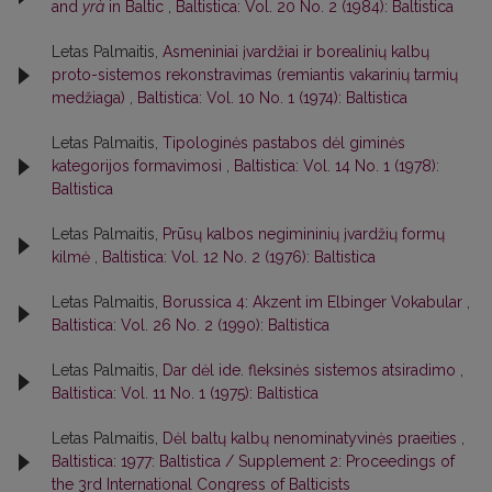
and
yrà
in Baltic
,
Baltistica: Vol. 20 No. 2 (1984): Baltistica
Letas Palmaitis,
Asmeniniai įvardžiai ir borealinių kalbų
proto-sistemos rekonstravimas (remiantis vakarinių tarmių
medžiaga)
,
Baltistica: Vol. 10 No. 1 (1974): Baltistica
Letas Palmaitis,
Tipologinės pastabos dėl giminės
kategorijos formavimosi
,
Baltistica: Vol. 14 No. 1 (1978):
Baltistica
Letas Palmaitis,
Prūsų kalbos negimininių įvardžių formų
kilmė
,
Baltistica: Vol. 12 No. 2 (1976): Baltistica
Letas Palmaitis,
Borussica 4: Akzent im Elbinger Vokabular
,
Baltistica: Vol. 26 No. 2 (1990): Baltistica
Letas Palmaitis,
Dar dėl ide. fleksinės sistemos atsiradimo
,
Baltistica: Vol. 11 No. 1 (1975): Baltistica
Letas Palmaitis,
Dėl baltų kalbų nenominatyvinės praeities
,
Baltistica: 1977: Baltistica / Supplement 2: Proceedings of
the 3rd International Congress of Balticists