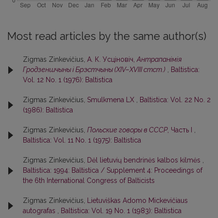
Most read articles by the same author(s)
Zigmas Zinkevičius,
А. К. Усцiновiч,
Антрапанiмiя
Гродзеншчыны i Брэстчыны (XIV–XVIII стст.)
,
Baltistica:
Vol. 12 No. 1 (1976): Baltistica
Zigmas Zinkevičius,
Smulkmena LX
,
Baltistica: Vol. 22 No. 2
(1986): Baltistica
Zigmas Zinkevičius,
Польские говоры в СССР
, Часть I
,
Baltistica: Vol. 11 No. 1 (1975): Baltistica
Zigmas Zinkevičius,
Dėl lietuvių bendrinės kalbos kilmės
,
Baltistica: 1994: Baltistica / Supplement 4: Proceedings of
the 6th International Congress of Balticists
Zigmas Zinkevičius,
Lietuviškas Adomo Mickevičiaus
autografas
,
Baltistica: Vol. 19 No. 1 (1983): Baltistica