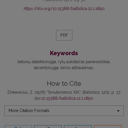
https://doi.org/10.15388/baltistica.12.1.1890
PDF
Keywords
lietuvių dialektologija
rytų aukštaičiai panevėžiškiai
akcentologija
kirčio atitraukimas
How to Cite
Zinkevičius, Z. (1976) “Smulkmenos XIX”,
Baltistica
, 12(1), p. 37.
doi:
10.15388/baltistica.12.1.1890
.
More Citation Formats