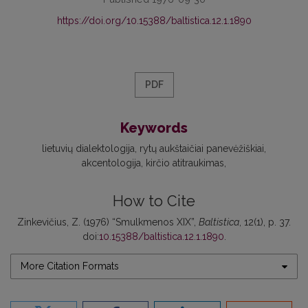
https://doi.org/10.15388/baltistica.12.1.1890
PDF
Keywords
lietuvių dialektologija
rytų aukštaičiai panevėžiškiai
akcentologija
kirčio atitraukimas
How to Cite
Zinkevičius, Z. (1976) “Smulkmenos XIX”,
Baltistica
, 12(1), p. 37.
doi:
10.15388/baltistica.12.1.1890
.
More Citation Formats