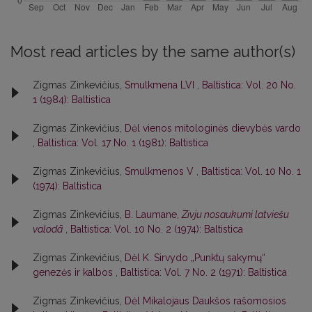
Most read articles by the same author(s)
Zigmas Zinkevičius,
Smulkmena LVI
,
Baltistica: Vol. 20 No.
1 (1984): Baltistica
Zigmas Zinkevičius,
Dėl vienos mitologinės dievybės vardo
,
Baltistica: Vol. 17 No. 1 (1981): Baltistica
Zigmas Zinkevičius,
Smulkmenos V
,
Baltistica: Vol. 10 No. 1
(1974): Baltistica
Zigmas Zinkevičius,
B. Laumane,
Zivju nosaukumi latviešu
valodā
,
Baltistica: Vol. 10 No. 2 (1974): Baltistica
Zigmas Zinkevičius,
Dėl K. Sirvydo „Punktų sakymų“
genezės ir kalbos
,
Baltistica: Vol. 7 No. 2 (1971): Baltistica
Zigmas Zinkevičius,
Dėl Mikalojaus Daukšos rašomosios