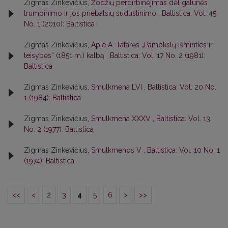
Zigmas Zinkevičius,
Žodžių perdirbinėjimas dėl galūnės
trumpinimo ir jos priebalsių suduslinimo
,
Baltistica: Vol. 45
No. 1 (2010): Baltistica
Zigmas Zinkevičius,
Apie A. Tatarės „Pamokslų išminties ir
teisybės“ (1851 m.) kalbą
,
Baltistica: Vol. 17 No. 2 (1981):
Baltistica
Zigmas Zinkevičius,
Smulkmena LVI
,
Baltistica: Vol. 20 No.
1 (1984): Baltistica
Zigmas Zinkevičius,
Smulkmena XXXV
,
Baltistica: Vol. 13
No. 2 (1977): Baltistica
Zigmas Zinkevičius,
Smulkmenos V
,
Baltistica: Vol. 10 No. 1
(1974): Baltistica
<<
<
2
3
4
5
6
>
>>