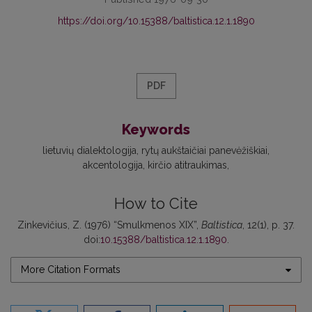
https://doi.org/10.15388/baltistica.12.1.1890
PDF
Keywords
lietuvių dialektologija
rytų aukštaičiai panevėžiškiai
akcentologija
kirčio atitraukimas
How to Cite
Zinkevičius, Z. (1976) “Smulkmenos XIX”,
Baltistica
, 12(1), p. 37.
doi:
10.15388/baltistica.12.1.1890
.
More Citation Formats