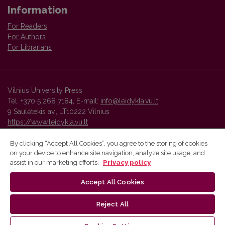
Information
For Readers
For Authors
For Librarians
Vilnius University Press
Tel. +370 5 268 7184, E-mail:
info@leidykla.vu.lt
9 Saulėtekis av., LT10222 Vilnius
https://www.leidykla.vu.lt
By clicking “Accept All Cookies”, you agree to the storing of cookies
on your device to enhance site navigation, analyze site usage, and
Vilnius University Press platform and metadata are distributed by
assist in our marketing efforts.
Privacy policy
Creative Commons International License
.
Accept All Cookies
Reject All