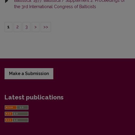
Baltistica: 1977: Baltistica / Supplement 2: Proceedings of
the 3rd International Congress of Balticists
1
2
3
>
>>
Make a Submission
Latest publications