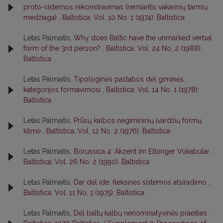
proto-sistemos rekonstravimas (remiantis vakarinių tarmių
medžiaga)
,
Baltistica: Vol. 10 No. 1 (1974): Baltistica
Letas Palmaitis,
Why does Baltic have the unmarked verbal
form of the 3rd person?
,
Baltistica: Vol. 24 No. 2 (1988):
Baltistica
Letas Palmaitis,
Tipologinės pastabos dėl giminės
kategorijos formavimosi
,
Baltistica: Vol. 14 No. 1 (1978):
Baltistica
Letas Palmaitis,
Prūsų kalbos negimininių įvardžių formų
kilmė
,
Baltistica: Vol. 12 No. 2 (1976): Baltistica
Letas Palmaitis,
Borussica 4: Akzent im Elbinger Vokabular
,
Baltistica: Vol. 26 No. 2 (1990): Baltistica
Letas Palmaitis,
Dar dėl ide. fleksinės sistemos atsiradimo
,
Baltistica: Vol. 11 No. 1 (1975): Baltistica
Letas Palmaitis,
Dėl baltų kalbų nenominatyvinės praeities
,