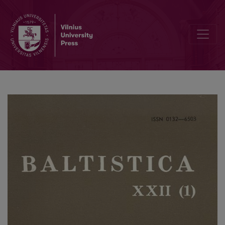
Zinkevičius Z., <i>Lietuvių kalbos istorija</i> I: <i>Lietuvių kalbos k