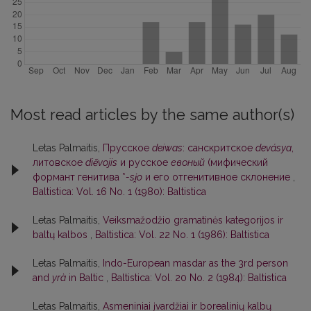
Most read articles by the same author(s)
Letas Palmaitis,
Прусское
deiwas
: санскритское
devásya
,
литовское
diẽvojis
и русское
евоный
(мифический
формант генитива *
-si̯o
и его отгенитивное склонение
,
Baltistica: Vol. 16 No. 1 (1980): Baltistica
Letas Palmaitis,
Veiksmažodžio gramatinės kategorijos ir
baltų kalbos
,
Baltistica: Vol. 22 No. 1 (1986): Baltistica
Letas Palmaitis,
Indo-European masdar as the 3rd person
and
yrà
in Baltic
,
Baltistica: Vol. 20 No. 2 (1984): Baltistica
Letas Palmaitis,
Asmeniniai įvardžiai ir borealinių kalbų