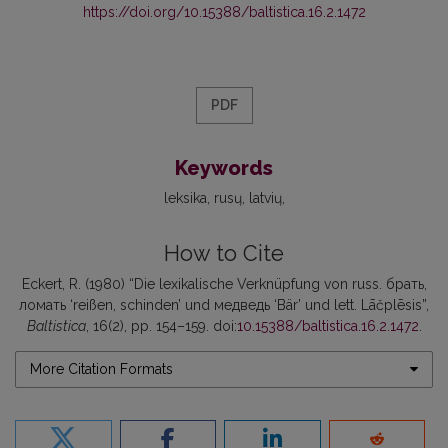
https://doi.org/10.15388/baltistica.16.2.1472
PDF
Keywords
leksika
rusų
latvių
How to Cite
Eckert, R. (1980) “Die lexikalische Verknüpfung von russ. брать,
ломать ‘reißen, schinden’ und медведь ‘Bär’ und lett. Lāčplēsis”,
Baltistica
, 16(2), pp. 154–159. doi:
10.15388/baltistica.16.2.1472
.
More Citation Formats