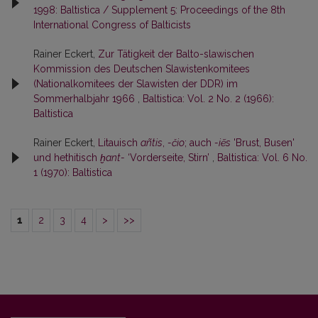
1998: Baltistica / Supplement 5: Proceedings of the 8th
International Congress of Balticists
Rainer Eckert,
Zur Tätigkeit der Balto-slawischen
Kommission des Deutschen Slawistenkomitees
(Nationalkomitees der Slawisten der DDR) im
Sommerhalbjahr 1966
,
Baltistica: Vol. 2 No. 2 (1966):
Baltistica
Rainer Eckert,
Litauisch
añtis
,
-čio
; auch
-iẽs
'Brust, Busen'
und hethitisch
ḫant-
‘Vorderseite, Stirn’
,
Baltistica: Vol. 6 No.
1 (1970): Baltistica
1
2
3
4
>
>>