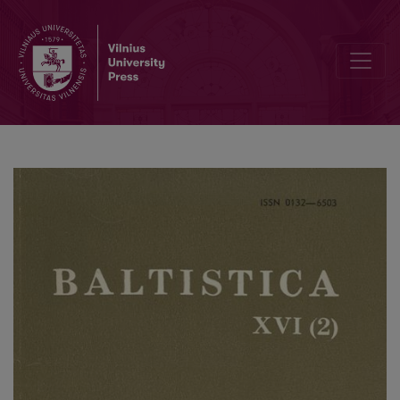
Die lexikalische Verknüpfung von russ. брать, ломать ‘reißen, schin