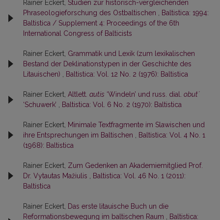
Rainer Eckert,
Studien zur historisch-vergleichenden
Phraseologieforschung des Ostbaltischen
,
Baltistica: 1994:
Baltistica / Supplement 4: Proceedings of the 6th
International Congress of Balticists
Rainer Eckert,
Grammatik und Lexik (zum lexikalischen
Bestand der Deklinationstypen in der Geschichte des
Litauischen)
,
Baltistica: Vol. 12 No. 2 (1976): Baltistica
Rainer Eckert,
Altlett.
autis
‘Windeln’ und russ. dial.
obut´
‘Schuwerk’
,
Baltistica: Vol. 6 No. 2 (1970): Baltistica
Rainer Eckert,
Minimale Textfragmente im Slawischen und
ihre Entsprechungen im Baltischen
,
Baltistica: Vol. 4 No. 1
(1968): Baltistica
Rainer Eckert,
Zum Gedenken an Akademiemitglied Prof.
Dr. Vytautas Mažiulis
,
Baltistica: Vol. 46 No. 1 (2011):
Baltistica
Rainer Eckert,
Das erste litauische Buch un die
Reformationsbewegung im baltischen Raum
,
Baltistica: