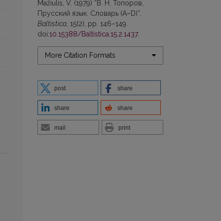
Mažiulis, V. (1979) “В. Н. Топоров,
Прусский язык. Словарь (А–D)”,
Baltistica
, 15(2), pp. 146–149.
doi:
10.15388/Baltistica.15.2.1437
.
More Citation Formats
post
share
share
share
mail
print