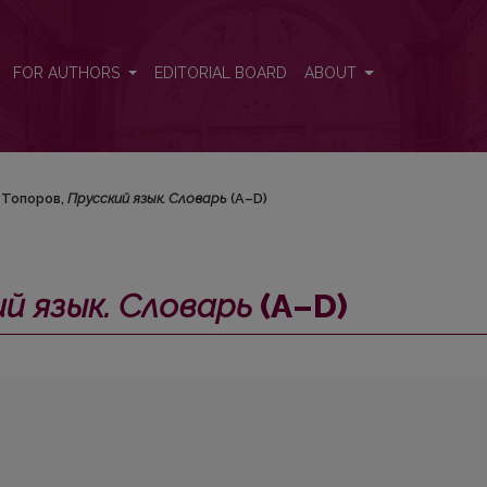
–D)
FOR AUTHORS
EDITORIAL BOARD
ABOUT
. Топоров,
Прусский язык. Словарь
(А–D)
й язык. Словарь
(А–D)