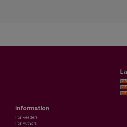
La
Information
For Readers
For Authors