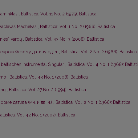
 paminklas
,
Baltistica: Vol. 11 No. 2 (1975): Baltistica
Vaclavas Machekas
,
Baltistica: Vol. 1 No. 2 (1966): Baltistica
nies“ vardų
,
Baltistica: Vol. 43 No. 3 (2008): Baltistica
европейскому дативу ед. ч.
,
Baltistica: Vol. 2 No. 2 (1966): Baltistica
baltischen Instrumental Singular
,
Baltistica: Vol. 4 No. 1 (1968): Baltist
kimo
,
Baltistica: Vol. 43 No. 1 (2008): Baltistica
symų
,
Baltistica: Vol. 27 No. 2 (1994): Baltistica
рме датива (мн. и дв. ч.)
,
Baltistica: Vol. 2 No. 1 (1966): Baltistica
altistica: Vol. 42 No. 1 (2007): Baltistica