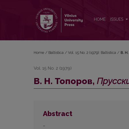
В. Н. Топоров, <i>Прусский язык. Словарь</i> (А
HOME
ISSUES
Home
/
Baltistica
/
Vol. 15 No. 2 (1979): Baltistica
/
В. Н
Vol. 15 No. 2 (1979)
В. Н. Топоров,
Прусски
Abstract
–