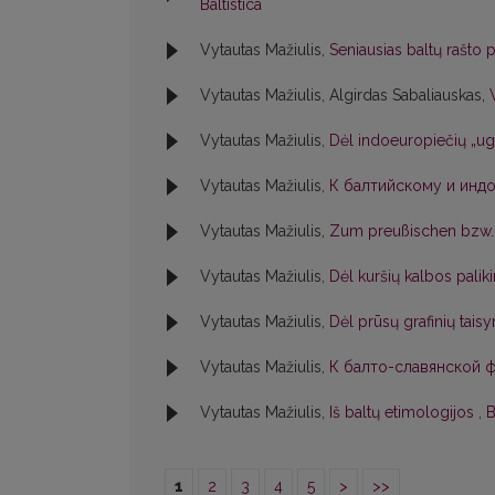
Baltistica
Vytautas Mažiulis,
Seniausias baltų rašto
Vytautas Mažiulis, Algirdas Sabaliauskas,
Vytautas Mažiulis,
Dėl indoeuropiečių „ug
Vytautas Mažiulis,
К балтийскому и индо
Vytautas Mažiulis,
Zum preußischen bzw. 
Vytautas Mažiulis,
Dėl kuršių kalbos pali
Vytautas Mažiulis,
Dėl prūsų grafinių tai
Vytautas Mažiulis,
К балто-славянской фо
Vytautas Mažiulis,
Iš baltų etimologijos
,
B
1
2
3
4
5
>
>>